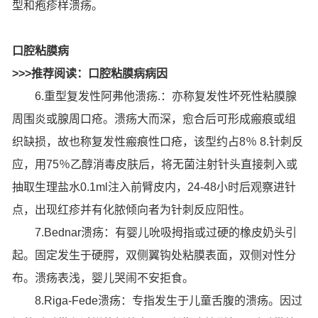
型和疱疹样溃疡。
口腔粘膜病
>>>推荐阅读：口腔粘膜病病因
6.重型复发性阿弗他溃疡.：亦称复发性坏死性粘膜腺
周围炎或腺周口疮。溃疡大而深，愈合后可形成瘢痕或组
织缺损，故也称复发性瘢痕性口疮，该型约占8％ 8.针刺反
应，用75％乙醇消毒皮肤后，将无菌注射针头直接刺入或
抽取生理盐水0.1ml注入前臂皮内，24-48小时后观察进针
点，出现红疹并有化脓倾向者为针刺反应阳性。
7.Bednar溃疡：有婴儿吮吸拇指或过硬的橡皮奶头引
起。固定发生于硬腭，双侧翼钩处粘膜表面，双侧对性分
布。溃疡表浅，婴儿哭闹不安拒食。
8.Riga-Fede溃疡：专指发生于儿童舌腹的溃疡。因过