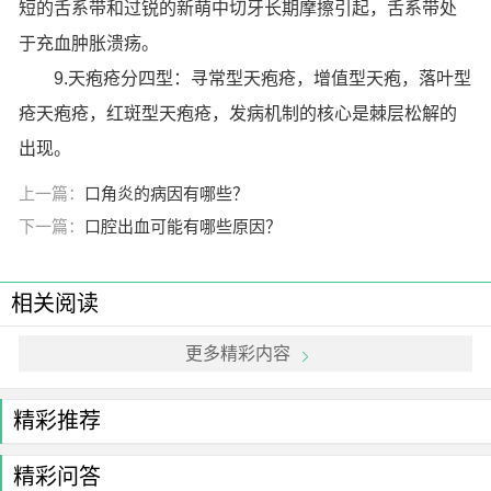
短的舌系带和过锐的新萌中切牙长期摩擦引起，舌系带处
于充血肿胀溃疡。
9.天疱疮分四型：寻常型天疱疮，增值型天疱，落叶型
疮天疱疮，红斑型天疱疮，发病机制的核心是棘层松解的
出现。
上一篇：
口角炎的病因有哪些？
下一篇：
口腔出血可能有哪些原因？
相关阅读
更多精彩内容
精彩推荐
精彩问答