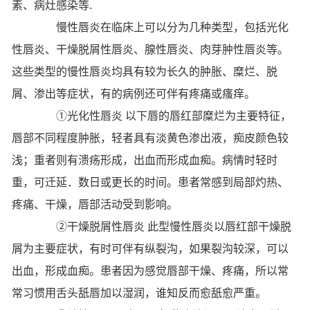
素、病灶感染等.
慢性唇炎在临床上可以分为几种类型，包括光化
性唇炎、干燥脱屑性唇炎、腺性唇炎、肉芽肿性唇炎等。
这些类型的慢性唇炎均具有较为长久的肿胀、糜烂、脱
屑、渗出等症状，有的病例还可伴有疼痛或瘙痒。
①光化性唇炎 以下唇的唇红部糜烂为主要特征，
唇部不同程度肿胀，轻者具有淡黄色渗出液，痴皮颜色较
浅；重者则有溃疡形成，出血而形成血痴。病情时轻时
重，可迁延．数日或更长的时间。患者常感到局部灼热、
疼痛、干燥，唇部活动受到影响。
②干燥脱屑性唇炎 此型慢性唇炎以唇红部干燥脱
屑为主要症状，有时可伴有纵裂沟，如果裂沟较深，可以
出血，形成血痴。患者因为感觉唇部干燥、疼痛，所以常
常习惯用舌头舐唇加以湿润，谁知反而愈舐愈严重。