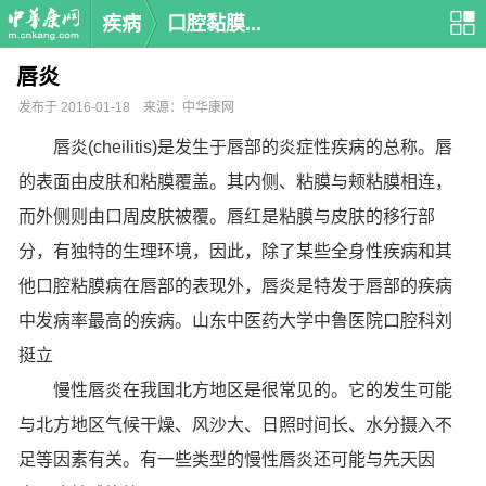
疾病
口腔黏膜...
唇炎
发布于 2016-01-18 来源：中华康网
唇炎(cheilitis)是发生于唇部的炎症性疾病的总称。唇
的表面由皮肤和粘膜覆盖。其内侧、粘膜与颊粘膜相连，
而外侧则由口周皮肤被覆。唇红是粘膜与皮肤的移行部
分，有独特的生理环境，因此，除了某些全身性疾病和其
他口腔粘膜病在唇部的表现外，唇炎是特发于唇部的疾病
中发病率最高的疾病。山东中医药大学中鲁医院口腔科刘
挺立
慢性唇炎在我国北方地区是很常见的。它的发生可能
与北方地区气候干燥、风沙大、日照时间长、水分摄入不
足等因素有关。有一些类型的慢性唇炎还可能与先天因