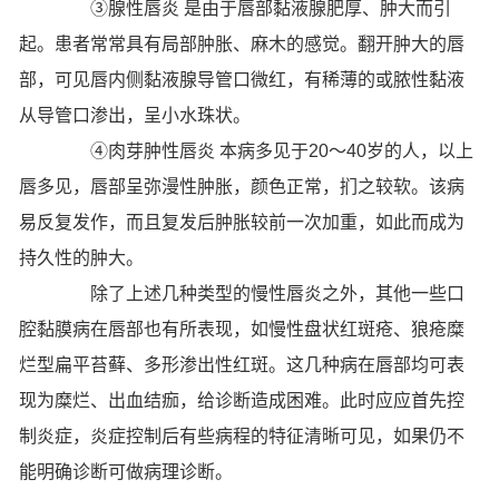
③腺性唇炎 是由于唇部黏液腺肥厚、肿大而引
起。患者常常具有局部肿胀、麻木的感觉。翻开肿大的唇
部，可见唇内侧黏液腺导管口微红，有稀薄的或脓性黏液
从导管口渗出，呈小水珠状。
④肉芽肿性唇炎 本病多见于20～40岁的人，以上
唇多见，唇部呈弥漫性肿胀，颜色正常，扪之较软。该病
易反复发作，而且复发后肿胀较前一次加重，如此而成为
持久性的肿大。
除了上述几种类型的慢性唇炎之外，其他一些口
腔黏膜病在唇部也有所表现，如慢性盘状红斑疮、狼疮糜
烂型扁平苔藓、多形渗出性红斑。这几种病在唇部均可表
现为糜烂、出血结痂，给诊断造成困难。此时应应首先控
制炎症，炎症控制后有些病程的特征清晰可见，如果仍不
能明确诊断可做病理诊断。