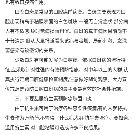
也有致口腔癌作用。
口腔白斑是常见的口腔癌前病变。白斑主要表现为口
腔出现稍高于粘膜表面的白色斑块,一般无自觉症状,部分病
人有不适感,舔时觉病损面粗涩。白斑的真正病因目前尚不
十分清楚,但从大量报道看来该病与吸烟、局部刺激、念珠
菌感染有较密切的关系。
少数白斑有可能发展为口腔癌。依据白斑病的流行特
征,应采取针对性强的有效预防措施。对中年以上的人群,认
真执行定期口腔健康检查制度,注意做好随访观察。大力宣
传戒烟是预防口腔白斑病的最主要最有效的社会性措施。
三、不要乱服抗生素预防念珠菌口炎
由于抗生素可用于治疗各种感染性疾病,有的人就将抗
生素作为万能药,不管得了什么病,都用抗生素治疗。要知道,
滥用抗生素,对口腔粘膜可造成许多不良后果。