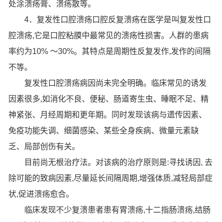
处涂溃疡膏、溃疡散等。
4．复发性口腔溃疡口腔反复溃疡在医学是叫复发性口
腔溃疡,它是口腔粘膜中最常见的溃疡性损害。人群的患病
率约为10% ～30%。其特点是周期性反复发作,发作的间隔
不等。
复发性口腔溃疡病因尚未完全明确。临床常见的诱发
因素很多,如消化不良、便秘、肠道寄生虫、睡眠不足、精
神紧张、月经周期和更年期。同时发现该病与遗传因素、
免疫功能失调、细菌感染、某些全身疾病、微量元素缺
乏、局部创伤有关。
目前尚无根治疗法。对该病的治疗原则是:寻找诱因, 去
除可能的致病因素,尽量延长间隔周期,增强体质,减轻局部症
状,促进溃疡愈合。
临床发现不少复溃患者患有胃溃疡,十二指肠溃疡,结肠