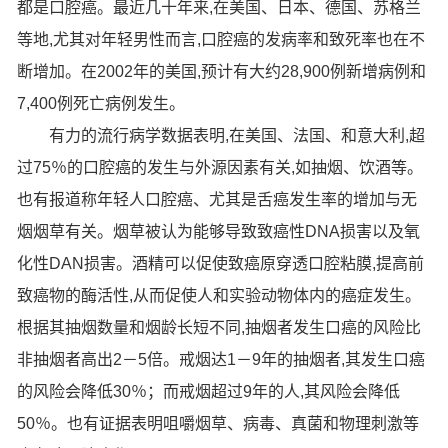
都是口腔癌。最近几十年来,在美国、日本、德国、苏格兰
等地,尤其对年轻男性而言,口腔癌的发病率和致死率也在不
断增加。在2002年的美国,预计有大约28,900例新增病例和
7,400例死亡病例发生。
有力的流行病学数据表明,在美国、法国、和意大利,超
过75％的口腔癌的发生与外源因素有关,如抽烟、饮酒等。
也有报道称年轻人口腔癌、尤其是舌癌发生率的增加与无
烟烟草有关。烟草被认为能够导致致癌性DNA损害以及氧
化性DAN损害。酒精可以促使致癌原穿透口腔粘膜,提高前
致癌物的酶活性,从而促使人和实验动物体内的癌症发生。
根据其抽烟数量和烟龄长短不同,抽烟者发生口癌的风险比
非抽烟者高出2－5倍。戒烟达1－9年的抽烟者,其发生口癌
的风险会降低30％；而戒烟超过9年的人,其风险会降低
50％。也有证据表明咀嚼烟草、病毒、真菌和物理刺激等