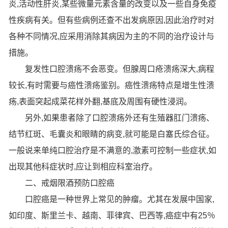
炎,活动性肝炎,某些微量元素含量的改变以及一些自身免疫
性疾病有关。但有些病例还查不出发病原因,因此治疗时对
各种不同情况,应采用消除其病因为主的不同的治疗设计与
措施。
复发性口腔溃疡不会恶变。但腺周口疮溃疡深大,病程
较长,有时需要与癌性溃疡鉴别。癌性溃疡特点是增生性溃
疡,表面突起成菜花样外翻,基底及周围有硬性浸润。
另外,如果患者除了口腔溃疡外还有生殖器肛门溃疡、
结节红斑、毛囊炎和眼睛的病变,就可能是白塞氏综合征。
一般说来单纯口腔治疗是不满意的,激素可控制一些症状,如
出现其他科症状时,应让到相应科室治疗。
二、戒烟限酒预防口腔癌
口腔癌是一种世界上常见的肿瘤。尤其在发展中国家,
如印度、斯里兰卡、越南、菲律宾、巴西等,癌症中有25％