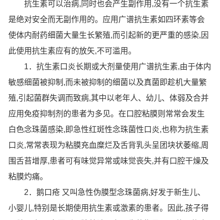
抗生素可以治病,同时也会产生副作用,没有一个抗生素
是绝对安全而无副作用的。应用广谱抗生素如四环素等会
使体内耐药细菌大量生长繁殖,而引起新的更严重的感染,因
此使用抗生素应有的放矢,不可滥用。
1．抗生素口炎长期或大剂量使用广谱抗生素,由于体内
敏感细菌被抑制,而未被抑制的细菌以及真菌即趁机大量繁
殖,引起菌群失调而致病,其中以老年人、幼儿、体弱及合并
应用免疫抑制剂的患者为多见。在口腔粘膜则常常会发生
白色念珠菌感染,即急性红斑性念珠菌性口炎,也称为抗生素
口炎,常常表现为粘膜充血糜烂及舌背乳头呈团块状萎缩,周
围舌苔增厚,患者可有味觉异常或味觉丧失,并有口腔干燥及
粘膜灼痛。
2．鹅口疮 又叫急性伪膜型念珠菌病,好发于新生儿、
小婴儿,特别是长期使用抗生素或激素的患者。因此,孩子得