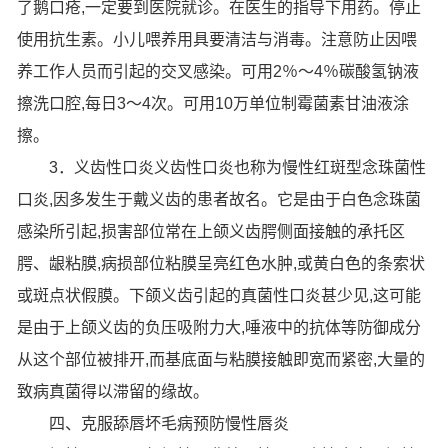
了鹅口疮,一定要到医院就诊。在医生的指导下用药。停止
使用抗生素。小儿喂养用具要清洁与消毒。注意防止因喂
养工作人员而引起的交叉感染。可用2％～4％碳酸氢钠液
擦洗口腔,每日3～4次。可用10万单位制霉菌素甘油液涂
擦。
3．义齿性口炎义齿性口炎也称为慢性红斑型念珠菌性
口炎,因多发生于戴义齿的患者故名。它是由于白色念珠菌
感染所引起,损害部位常在上颌义齿腭侧面接触的承托区
腭、龈粘膜,病损部位粘膜呈亮红色水肿,或黄白色的条索状
或斑点状假膜。下颌义齿引起的真菌性口炎甚少见,这可能
是由于上颌义齿的负压吸附力大,唾液中的抗体等防御成分
从这个部位被排开,而基底面与粘膜接触即宽而紧密,大量的
致病真菌得以滞留的缘故。
四、克服舔唇坏毛病预防慢性唇炎