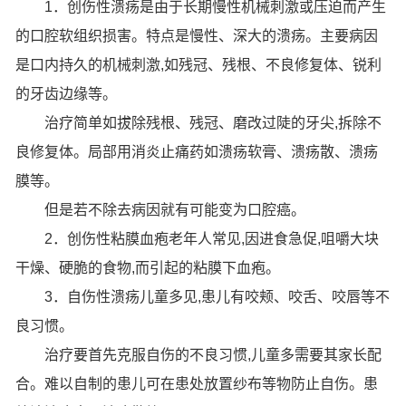
1．创伤性溃疡是由于长期慢性机械刺激或压迫而产生
的口腔软组织损害。特点是慢性、深大的溃疡。主要病因
是口内持久的机械刺激,如残冠、残根、不良修复体、锐利
的牙齿边缘等。
治疗简单如拔除残根、残冠、磨改过陡的牙尖,拆除不
良修复体。局部用消炎止痛药如溃疡软膏、溃疡散、溃疡
膜等。
但是若不除去病因就有可能变为口腔癌。
2．创伤性粘膜血疱老年人常见,因进食急促,咀嚼大块
干燥、硬脆的食物,而引起的粘膜下血疱。
3．自伤性溃疡儿童多见,患儿有咬颊、咬舌、咬唇等不
良习惯。
治疗要首先克服自伤的不良习惯,儿童多需要其家长配
合。难以自制的患儿可在患处放置纱布等物防止自伤。患