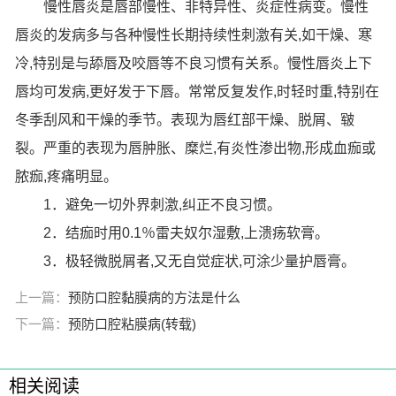
慢性唇炎是唇部慢性、非特异性、炎症性病变。慢性
唇炎的发病多与各种慢性长期持续性刺激有关,如干燥、寒
冷,特别是与舔唇及咬唇等不良习惯有关系。慢性唇炎上下
唇均可发病,更好发于下唇。常常反复发作,时轻时重,特别在
冬季刮风和干燥的季节。表现为唇红部干燥、脱屑、皲
裂。严重的表现为唇肿胀、糜烂,有炎性渗出物,形成血痂或
脓痂,疼痛明显。
1．避免一切外界刺激,纠正不良习惯。
2．结痂时用0.1％雷夫奴尔湿敷,上溃疡软膏。
3．极轻微脱屑者,又无自觉症状,可涂少量护唇膏。
上一篇：
预防口腔黏膜病的方法是什么
下一篇：
预防口腔粘膜病(转载)
相关阅读