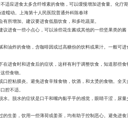
者不适应进食太多含纤维素的食物，可以缓慢增加进食量。化疗
肠道蠕动。上海第十人民医院普通外科陈春球
有所增加。建议要进食低脂饮食，和多吃蔬菜。
议进食一些小点心，可以涂些花生酱或其他的一些坚果类的酱
和油炸的食物，含咖啡因或过高糖份的饮料或果汁。一般可进
在进食时和进食后的症状，这样有利于调整饮食，知道那些食
食这些食物。
口腔粘膜炎。避免进食辛辣食物，饮酒，和太烫的食物。全天
解口腔不适。
水。脱水的症状是口干和嘴内黏乎乎的感觉，眼睛干涩，尿量
的生姜，饮用一些薄荷或姜茶，均有助于控制恶心。避免进食