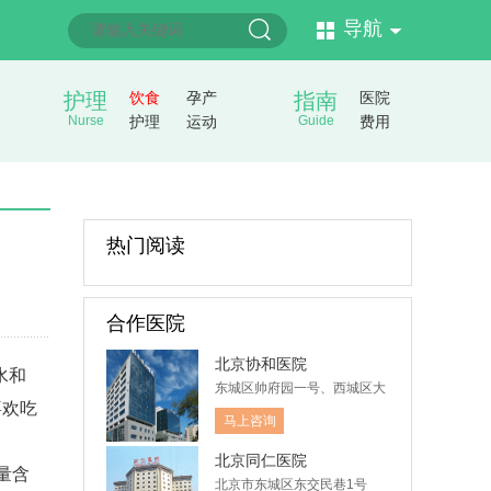
导航
护理
饮食
孕产
指南
医院
Nurse
护理
运动
Guide
费用
热门阅读
合作医院
北京协和医院
水和
东城区帅府园一号、西城区大
喜欢吃
木仓胡同41号
马上咨询
北京同仁医院
量含
北京市东城区东交民巷1号