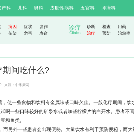
妇产科
儿科
男科
皮肤性病科
五官科
肿瘤科
述
病因
症状
发作
诊疗
诊断
检查
用药
传
传染
危害
寿命
Clinics
治疗
预防
治愈率
疗期间吃什么?
10 来源：
中华康网
蕾，使一些食物和饮料有金属味或口味欠佳。一般化疗期间，饮
以试喝一些口味较好的矿泉水或者加些柠檬片的白开水。患者不
大豆和鱼类。
而另外一些患者会出现便秘。大量饮水有利于预防便秘，而大