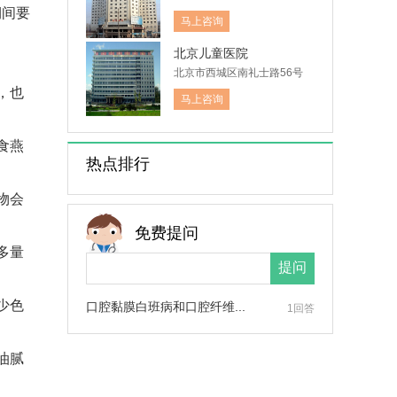
期间要
马上咨询
北京儿童医院
北京市西城区南礼士路56号
，也
马上咨询
食燕
热点排行
物会
免费提问
多量
少色
口腔黏膜白班病和口腔纤维...
1回答
油腻