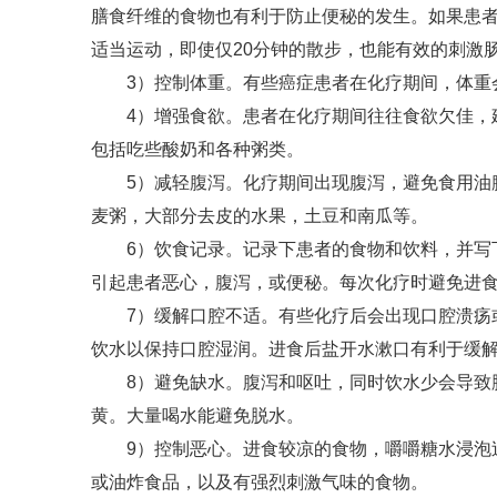
膳食纤维的食物也有利于防止便秘的发生。如果患
适当运动，即使仅20分钟的散步，也能有效的刺激
3）控制体重。有些癌症患者在化疗期间，体重会
4）增强食欲。患者在化疗期间往往食欲欠佳，建
包括吃些酸奶和各种粥类。
5）减轻腹泻。化疗期间出现腹泻，避免食用油腻
麦粥，大部分去皮的水果，土豆和南瓜等。
6）饮食记录。记录下患者的食物和饮料，并写下
引起患者恶心，腹泻，或便秘。每次化疗时避免进
7）缓解口腔不适。有些化疗后会出现口腔溃疡或
饮水以保持口腔湿润。进食后盐开水漱口有利于缓
8）避免缺水。腹泻和呕吐，同时饮水少会导致脱
黄。大量喝水能避免脱水。
9）控制恶心。进食较凉的食物，嚼嚼糖水浸泡过
或油炸食品，以及有强烈刺激气味的食物。