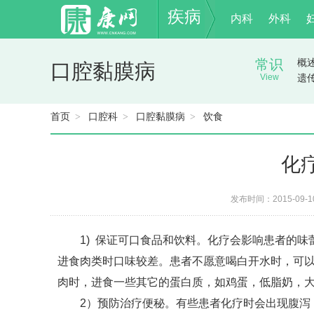
疾病
内科
外科
常识
概
口腔黏膜病
View
遗
首页
口腔科
口腔黏膜病
饮食
>
>
>
化
发布时间：2015-09-
1) 保证可口食品和饮料。化疗会影响患者的味
进食肉类时口味较差。患者不愿意喝白开水时，可
肉时，进食一些其它的蛋白质，如鸡蛋，低脂奶，
2）预防治疗便秘。有些患者化疗时会出现腹泻，