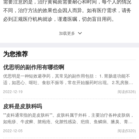
需要注意的是，治疗黄褐斑需要耐心和时间，每个人的情况
不同，治疗方法的效果也会因人而异。如有医疗需求，请务
必到正规医疗机构就诊，谨遵医嘱，切勿盲目用药。
加载更多
为您推荐
优思明的副作用有哪些啊
优思明是一种短效避孕药，其常见的副作用包括： 1. 胃肠道功能不
适，如恶心、呕吐、食欲不振等，常在开始服药时出现。 2.乳房胀
痛、头晕、头...
2022-12-19
阅读(6326)
皮科是皮肤科吗
**皮科通常指的是皮肤科**。皮肤科属于外科，主要治疗各种皮肤病，
如疱疹、牛皮癣、脓疱疮、化脓性感染、疤痕、鱼鳞病、腋臭、青春
痘、斑秃脱发、...
2022-12-05
阅读(5320)