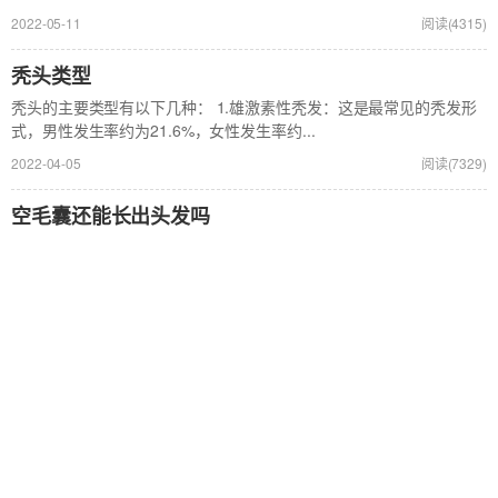
2022-05-11
阅读(4315)
秃头类型
秃头的主要类型有以下几种： 1.雄激素性秃发：这是最常见的秃发形
式，男性发生率约为21.6%，女性发生率约...
2022-04-05
阅读(7329)
空毛囊还能长出头发吗
空毛囊是否还能长出头发，是需要结合情况具体分析的： 1.如...
2022-01-21
阅读(5131)
头发后面突然秃了一块怎么回事
头发后面突然秃了一块可能是斑秃的表现，具体病因尚不完全清
楚，...
2022-01-21
阅读(7725)
白头发成因