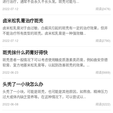
进行治疗，通常不会永久不长头发。斑秃可能与...
2022-07-12
阅读(2476)
卤米松乳膏治疗斑秃
卤米松乳膏对于由过敏、白癜风引起的斑秃有一定的治疗效果，但并
不能治疗所有类型的斑秃。卤米松乳膏是一种强效糖...
2022-07-12
阅读(2790)
斑秃抹什么药膏好得快
斑秃患者一般情况下可以考虑使用糖皮质激素类药膏，例如曲安奈德
软膏、复方地塞米松乳膏等，以起到改善斑秃的效果。...
2022-06-23
阅读(5669)
头秃了一小块怎么办
头秃了一小块，可能是斑秃，也可能是其他原因，如熬夜、精神压力
过大或体内缺乏营养等。在这种情况下，可以尝试以...
2022-06-08
阅读(3222)