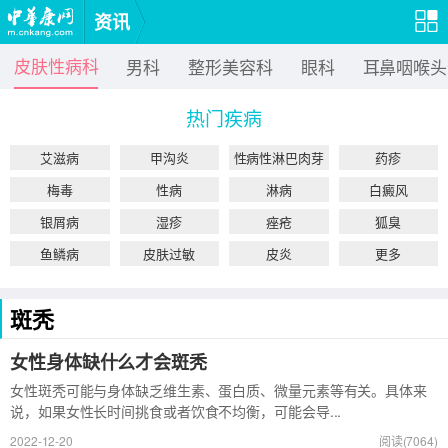
资讯
皮肤性病科
男科
整形美容科
眼科
耳鼻咽喉头
热门疾病
艾滋病
甲沟炎
性病性淋巴肉芽
药疹
肿
梅毒
性病
淋病
白癜风
银屑病
湿疹
痤疮
狐臭
鱼鳞病
皮肤过敏
皮炎
更多
斑秃
女性身体缺什么才会斑秃
女性斑秃可能与身体缺乏维生素、蛋白质、微量元素等有关。具体来
说，如果女性长时间挑食或者饮食不均衡，可能会导...
2022-12-20
阅读(7064)