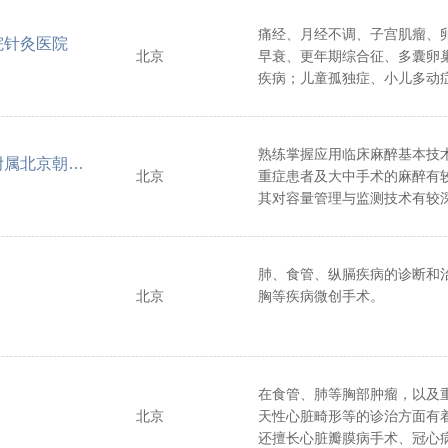
痛经、月经不调、子宫肌瘤、
院针灸医院
北京
早衰、更年期综合征、多囊卵
疾病；儿童孤独症、小儿多动
吸道感染、小儿腹泻等儿科疾
眠、耳鸣、耳聋、顽固性面瘫
遗神经痛等神经精神类疾病；
熟练掌握应用临床麻醉基本技
首都医科大学附属北京朝阳医院
结节、甲状腺结节、产后诸证
北京
重症患者及大中手术的麻醉有
其对容量管理与监测技术有较
胸手术麻醉、危重症患者麻醉
醉。
肺、食管、纵膈疾病的诊断和
北京
胸等疾病微创手术。
在食管、肺等胸部肿瘤，以及
北京
天性心脏畸形等的诊治方面有
还擅长心脏瓣膜病手术、冠心