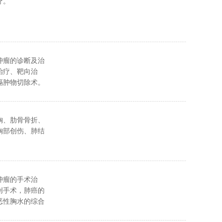
疗。
肿瘤的诊断及治
治疗、靶向治
隔肿物切除术。
等手术治疗。
胸、肋骨骨折、
胸部创伤、肺结
肿瘤的手术治
创手术，肺癌的
恶性胸水的综合