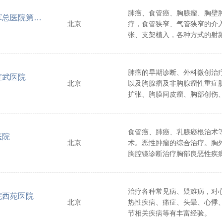
肺癌、食管癌、胸腺瘤、胸壁
中国人民解放军总医院第五医学中心
北京
疗，食管狭窄、气管狭窄的介
张、支架植入，各种方式的射
胸、胸腔积液的诊治，胸壁肿
括鸡胸、漏斗胸的治疗。
肺癌的早期诊断、外科微创治
宣武医院
北京
以及胸腺瘤及非胸腺瘤性重症
扩张、胸膜间皮瘤、胸部创伤
隔肿瘤、肺结核、肺炎的微创
镜双侧入路扩大胸腺切除）等
食管癌、肺癌、乳腺癌根治术
医院
北京
术。恶性肿瘤的综合治疗。胸
胸腔镜诊断治疗胸部良恶性疾
骨骨折切开复位内固定术及胸
治。
治疗各种常见病、疑难病，对
院西苑医院
北京
热性疾病、痛症、头晕、心悸
节相关疾病等有丰富经验。