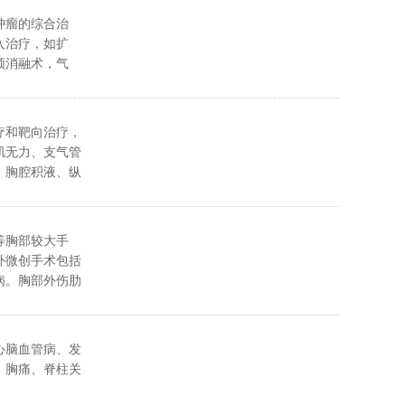
肿瘤的综合治
入治疗，如扩
频消融术，气
瘤、胸壁畸形包
疗和靶向治疗，
肌无力、支气管
、胸腔积液、纵
外科治疗（胸腔
。
等胸部较大手
外微创手术包括
病。胸部外伤肋
部创伤的综合救
心脑血管病、发
、胸痛、脊柱关