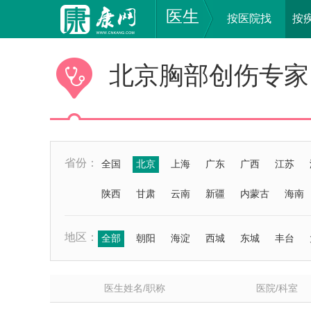
医生
按医院找
按
北京胸部创伤专家
省份：
全国
北京
上海
广东
广西
江苏
陕西
甘肃
云南
新疆
内蒙古
海南
地区：
全部
朝阳
海淀
西城
东城
丰台
医生姓名/职称
医院/科室