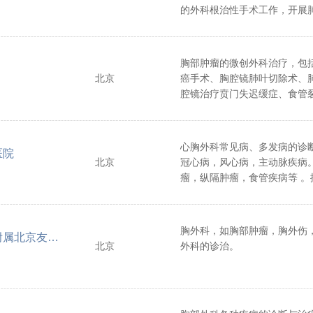
的外科根治性手术工作，开展
融、放射粒子植入、化学治疗
胸部肿瘤的微创外科治疗，包
北京
癌手术、胸腔镜肺叶切除术、
腔镜治疗贲门失迟缓症、食管
流性疾病、食管平滑肌瘤、食
肿等。
心胸外科常见病、多发病的诊断
医院
北京
冠心病，风心病，主动脉疾病
瘤，纵隔肿瘤，食管疾病等 。
定位穿刺、活检；熟练掌握胸
胸、外伤性血气胸、肺裂伤、
术。
胸外科，如胸部肿瘤，胸外伤
首都医科大学附属北京友谊医院
北京
外科的诊治。