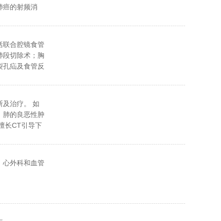
肺癌的射频消
等多学科治疗。
括联合腔镜食管
肺段切除术；胸
裂孔疝及食管反
管憩室和食管囊
及治疗。 如
。肺的良恶性肿
擅长CT引导下
腔镜下自发性气
膈肌损伤的手
，心外科和血管