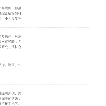
卵巢囊肿、卵巢
巢综合征等妇科
症、小儿反复呼
病；偏头痛、失
、带状疱疹及后
乳腺增生、乳腺
术及操作，对危
等疾病。
较丰富经验，尤
深研究，擅长心
、器官移植麻
治疗。肺癌、气
重症胸外伤、先
着深厚的造诣，
病搭桥手术等。