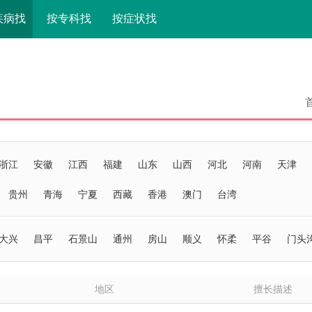
疾病找
按专科找
按症状找
浙江
安徽
江西
福建
山东
山西
河北
河南
天津
贵州
青海
宁夏
西藏
香港
澳门
台湾
大兴
昌平
石景山
通州
房山
顺义
怀柔
平谷
门头
地区
擅长描述