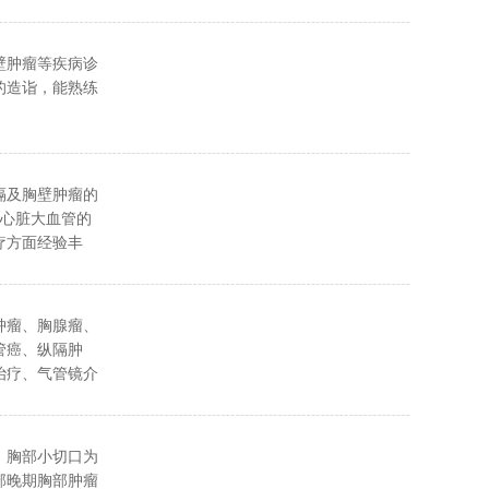
壁肿瘤等疾病诊
的造诣，能熟练
隔及胸壁肿瘤的
及心脏大血管的
疗方面经验丰
肿瘤、胸腺瘤、
管癌、纵隔肿
治疗、气管镜介
、胸部小切口为
部晚期胸部肿瘤