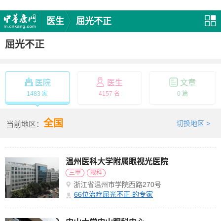
医生
屈光不正
屈光不正
医院
医生
文章
1483 家
4157 名
0 篇
全国
切换地区 >
当前地区：
温州医科大学附属眼视光医院
三甲
眼科
浙江省温州市学院西路270号
66
位治疗屈光不正 的专家