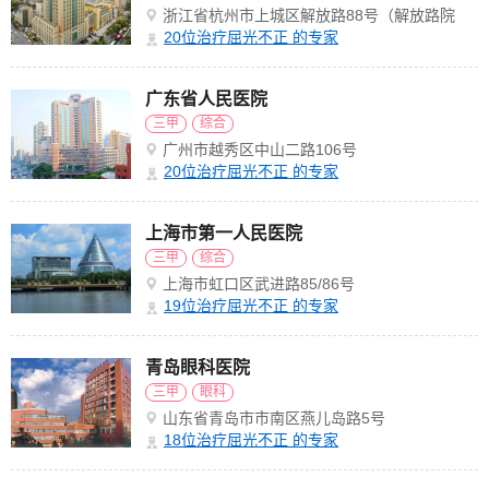
浙江省杭州市上城区解放路88号（解放路院
区）
20
位治疗屈光不正 的专家
广东省人民医院
三甲
综合
广州市越秀区中山二路106号
20
位治疗屈光不正 的专家
上海市第一人民医院
三甲
综合
上海市虹口区武进路85/86号
19
位治疗屈光不正 的专家
青岛眼科医院
三甲
眼科
山东省青岛市市南区燕儿岛路5号
18
位治疗屈光不正 的专家