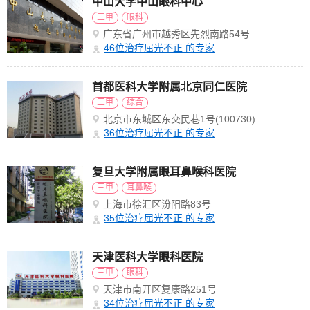
中山大学中山眼科中心
三甲
眼科
广东省广州市越秀区先烈南路54号
46
位治疗屈光不正 的专家
首都医科大学附属北京同仁医院
三甲
综合
北京市东城区东交民巷1号(100730)
36
位治疗屈光不正 的专家
复旦大学附属眼耳鼻喉科医院
三甲
耳鼻喉
上海市徐汇区汾阳路83号
35
位治疗屈光不正 的专家
天津医科大学眼科医院
三甲
眼科
天津市南开区复康路251号
34
位治疗屈光不正 的专家