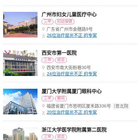
广州市妇女儿童医疗中心
三甲
妇幼保健
广东省广州市金穗路9号
26
位治疗屈光不正 的专家
西安市第一医院
三甲
综合
西安市南大街粉巷30号
24
位治疗屈光不正 的专家
厦门大学附属厦门眼科中心
三甲
眼科
福建省厦门市思明区厦禾路336号（思北院
区）
20
位治疗屈光不正 的专家
浙江大学医学院附属第二医院
三甲
综合