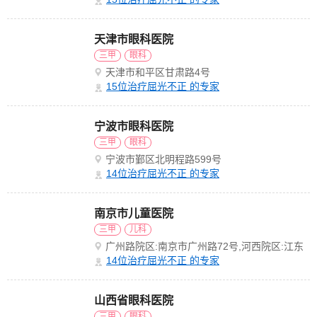
天津市眼科医院
三甲
眼科
天津市和平区甘肃路4号
15
位治疗屈光不正 的专家
宁波市眼科医院
三甲
眼科
宁波市鄞区北明程路599号
14
位治疗屈光不正 的专家
南京市儿童医院
三甲
儿科
广州路院区:南京市广州路72号,河西院区:江东
南路8号
14
位治疗屈光不正 的专家
山西省眼科医院
三甲
眼科