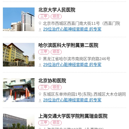
北京大学人民医院
三甲
综合
北京市西城区西直门南大街11号（西直门院
区）
29
位治疗心脏神经官能症 的专家
哈尔滨医科大学附属第二医院
三甲
综合
黑龙江省哈尔滨市南岗区学府路246号
29
位治疗心脏神经官能症 的专家
北京协和医院
三甲
综合
东城区东单帅府园1号(东院),西城区大木仓胡同
41号(西院)
28
位治疗心脏神经官能症 的专家
上海交通大学医学院附属瑞金医院
三甲
综合