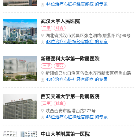
44
位治疗心脏神经官能症 的专家
武汉大学人民医院
三甲
综合
湖北省武汉市武昌区张之洞路(原紫阳路)99号
解放路238号
43
位治疗心脏神经官能症 的专家
新疆医科大学第一附属医院
三甲
综合
新疆维吾尔自治区乌鲁木齐市新市区鲤鱼山路
137号
43
位治疗心脏神经官能症 的专家
西安交通大学第一附属医院
三甲
综合
陕西西安市雁塔西路277号
43
位治疗心脏神经官能症 的专家
中山大学附属第一医院