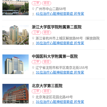
三甲
综合
广州市中山二路58号
41
位治疗心脏神经官能症 的专家
浙江大学医学院附属第二医院
三甲
综合
浙江省杭州市上城区解放路88号（解放路院
区）
35
位治疗心脏神经官能症 的专家
中国医科大学附属第一医院
三甲
综合
辽宁省沈阳市和平区南京北街155号
31
位治疗心脏神经官能症 的专家
北京大学第三医院
三甲
综合
北京海淀区花园北路49号
31
位治疗心脏神经官能症 的专家