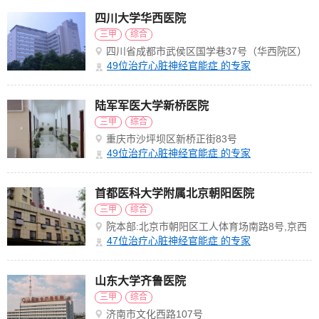
四川大学华西医院
三甲
综合
四川省成都市武侯区国学巷37号（华西院区）
49
位治疗心脏神经官能症 的专家
陆军军医大学新桥医院
三甲
综合
重庆市沙坪坝区新桥正街83号
49
位治疗心脏神经官能症 的专家
首都医科大学附属北京朝阳医院
三甲
综合
院本部:北京市朝阳区工人体育场南路8号,京西
院区:石景山区京原路5号
47
位治疗心脏神经官能症 的专家
山东大学齐鲁医院
三甲
综合
济南市文化西路107号