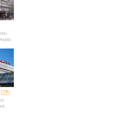
0551-
1-
号(总院)
三甲
22-
4号