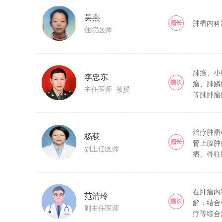
滞、调节
肠癌，肾
或其他原
吴燕
胱癌，输
肿瘤内科
住院医师
瘤，脂肪
果显著。
肺癌、小
李忠东
瘤、肺鳞
主任医师 教授
等肺肿瘤
治疗肿瘤
杨荻
肾上腺肿
副主任医师
瘤、脊柱
膜肿瘤等
在肿瘤内
范清玲
解，结合
副主任医师
疗等综合