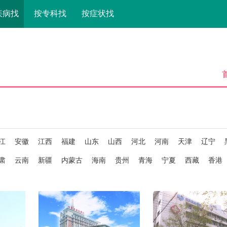
疾病找
按专科找
按症状找
江
安徽
江西
福建
山东
山西
河北
河南
天津
辽宁
肃
云南
新疆
内蒙古
海南
贵州
青海
宁夏
西藏
香港