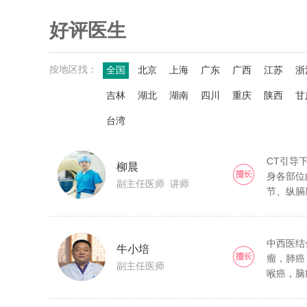
好评医生
按地区找：
全国
北京
上海
广东
广西
江苏
浙
吉林
湖北
湖南
四川
重庆
陕西
甘
台湾
CT引导
柳晨
身各部位
副主任医师 讲师
节、纵膈
瘤、小儿
巴结等部
粒子、化
中西医结
牛小培
（射频消
瘤，肺癌
副主任医师
等方式治
喉癌，脑
治疗骨质
转移瘤，
缩性骨折
癌，乳腺