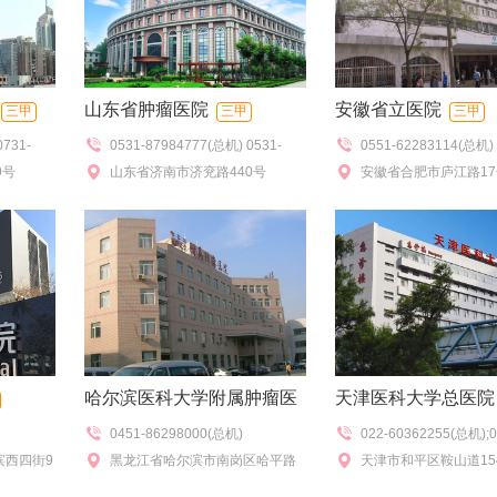
山东省肿瘤医院
安徽省立医院
三甲
三甲
三甲
0731-
0531-87984777(总机) 0531-
0551-62283114(总机) 
4300(值
9号
87984079(院办)
山东省济南市济兖路440号
118114(预约挂号),055
安徽省合肥市庐江路17
(普通门诊咨
62284132(南区门诊)
(专家门诊咨
哈尔滨医科大学附属肿瘤医
天津医科大学总医院
0451-86298000(总机)
022-60362255(总机);0
院
三甲
滨西四街9
黑龙江省哈尔滨市南岗区哈平路
60361301/1365(预约)
天津市和平区鞍山道15
150号