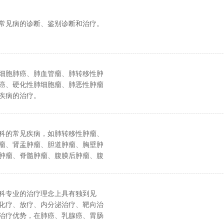
、消融、损毁治疗复杂难治性癌痛
癌，卵巢癌，子宫癌，宫颈癌，膀
因引起的疼痛。
尿管癌，前列腺癌，骨癌，骨肉
常见病的诊断、鉴别诊断和治疗。
肉瘤，皮肤癌等各种恶性肿瘤，效
细胞肺癌、肺血管瘤、肺转移性肿
癌、硬化性肺细胞瘤、肺恶性肿瘤
疾病的治疗。
科的常见疾病，如肺转移性肿瘤、
瘤、肾盂肿瘤、胆道肿瘤、胸壁肿
肿瘤、脊髓肿瘤、腹膜后肿瘤、腹
。
科专业的治疗理念上具有独到见
化疗、放疗、内分泌治疗、靶向治
治疗优势，在肺癌、乳腺癌、胃肠