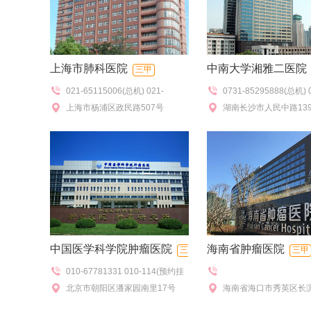
上海市肺科医院
中南大学湘雅二医院
三甲
021-65115006(总机) 021-
0731-85295888(总机) 
55672180(预约挂号)
上海市杨浦区政民路507号
85295999,0731-8529
湖南长沙市人民中路13
班),0731-85295100
询),0731-85295022
询)
中国医学科学院肿瘤医院
海南省肿瘤医院
三
三甲
010-67781331 010-114(预约挂
甲
号)
北京市朝阳区潘家园南里17号
海南省海口市秀英区长
号