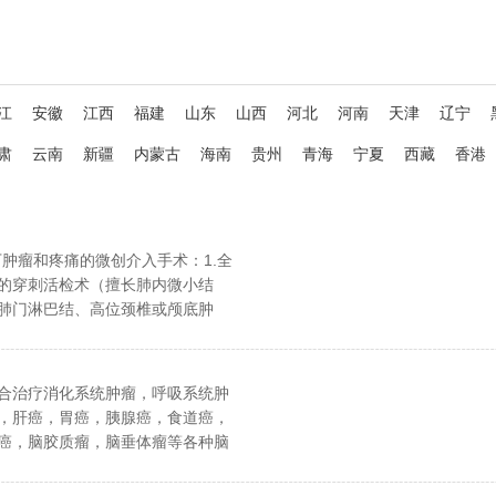
江
安徽
江西
福建
山东
山西
河北
河南
天津
辽宁
肃
云南
新疆
内蒙古
海南
贵州
青海
宁夏
西藏
香港
下肿瘤和疼痛的微创介入手术：1.全
的穿刺活检术（擅长肺内微小结
肺门淋巴结、高位颈椎或颅底肿
脊柱疾病、腹部盆腔深方脏器或淋
位的穿刺活检）。2.粒子（放射性
疗药物粒子）植入术、热消融术
合治疗消化系统肿瘤，呼吸系统肿
融术、微波消融术）、化学消融术
，肝癌，胃癌，胰腺癌，食道癌，
疗全身实体性肿瘤。 3.椎体成形术
癌，脑胶质瘤，脑垂体瘤等各种脑
疏松、骨肿瘤等原因引起的椎体压
口腔癌，鼻咽癌，甲状腺癌，淋巴
、四肢骨盆病理性骨折。4.神经阻
癌，胆管癌，胆囊癌，结肠癌，直