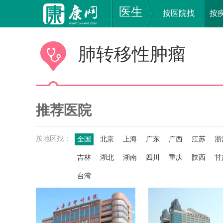
医生
按医院找
按
肺转移性肿瘤
推荐医院
按地区找：
全国
北京
上海
广东
广西
江苏
浙
吉林
湖北
湖南
四川
重庆
陕西
甘
台湾