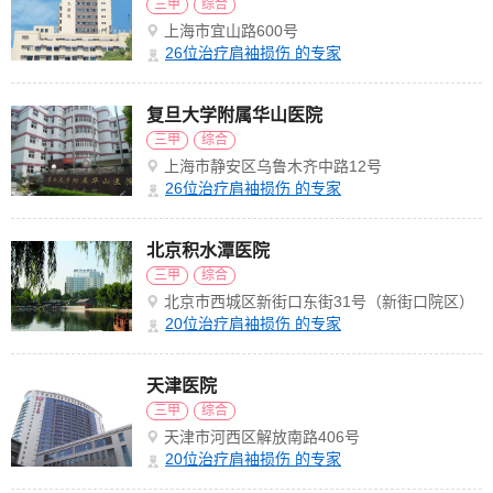
三甲
综合
上海市宜山路600号
26
位治疗肩袖损伤 的专家
复旦大学附属华山医院
三甲
综合
上海市静安区乌鲁木齐中路12号
26
位治疗肩袖损伤 的专家
北京积水潭医院
三甲
综合
北京市西城区新街口东街31号（新街口院区）
20
位治疗肩袖损伤 的专家
天津医院
三甲
综合
天津市河西区解放南路406号
20
位治疗肩袖损伤 的专家