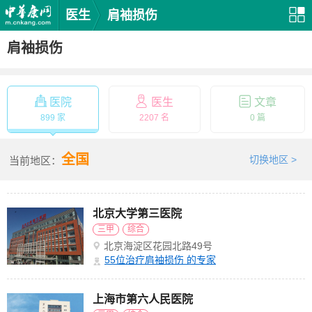
医生
肩袖损伤
肩袖损伤
医院
医生
文章
899 家
2207 名
0 篇
全国
切换地区 >
当前地区：
北京大学第三医院
三甲
综合
北京海淀区花园北路49号
55
位治疗肩袖损伤 的专家
上海市第六人民医院