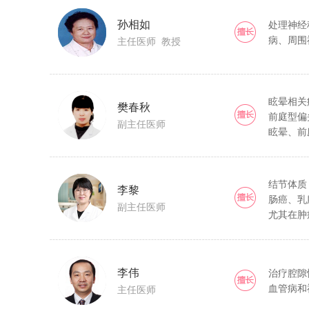
孙相如
处理神经
病、周围
主任医师 教授
眩晕相关
樊春秋
前庭型偏
副主任医师
眩晕、前
头晕等。
脉系统血
窄等。
结节体质
李黎
肠癌、乳
副主任医师
尤其在肿
轻放化疗
肿瘤术后
李伟
治疗腔隙
血管病和
主任医师