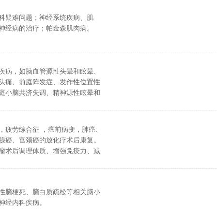
科疑难问题；神经系统疾病、肌
神经病的治疗；帕金森肌肉病。
疾病，如脑血管源性头晕和眩晕、
头痛、前庭阵发症、发作性位置性
庭小脑共济失调、精神源性眩晕和
以及脑静脉系统疾病，包括头颈静
栓形成、静脉窦狭窄和颈内静脉狭
，疲劳综合征 ，癌前病变，肺癌、
腺癌、宫颈癌的放化疗术后康复。
瘤术后调理体质、增强免疫力、减
和靶向药毒副作用，以及预防控制
复发、转移等方面。
性脑梗死、脑白质疏松等相关脑小
神经内科疾病。