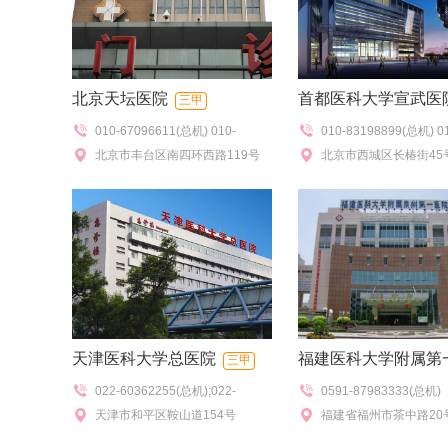
北京天坛医院
首都医科大学宣武医
三甲
010-67096611(总机) 010-
010-83198899(总机) 0
114(预约挂号),010-
北京市丰台区南四环西路119号
114(预约挂号),010-831
北京市西城区长椿街45
67056565,010-67096550(热线
号室),010-83198150
咨询),010-67098577(特需门
诊),010-83198277(咨
诊),010-67096802(门诊办)
天津医科大学总医院
福建医科大学附属第
三甲
022-60362255(总机);022-
0591-87983333(总机)
三甲
60361301/1365(预约)
天津市和平区鞍山道154号
福建省福州市茶中路20