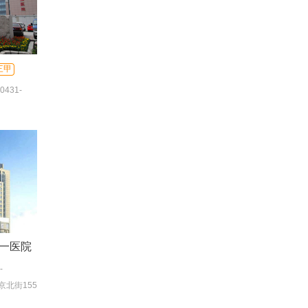
三甲
0431-
431-
一医院
-
合服务台)
北街155