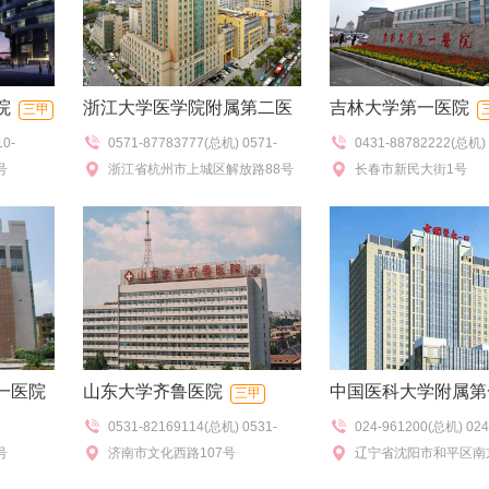
院
浙江大学医学院附属第二医
吉林大学第一医院
三甲
10-
0571-87783777(总机) 0571-
0431-88782222(总机) 
院
三甲
98370(挂
号
87077272(查号),0571-
浙江省杭州市上城区解放路88号
85612345(院服务台),0
长春市新民大街1号
(特需门
87783730(门诊办公室）
（解放路院区）
88782120(急救),0431-
询电话)
84808114(分院)
一医院
山东大学齐鲁医院
中国医科大学附属第
三甲
0531-82169114(总机) 0531-
024-961200(总机) 024
三甲
号
82169305(急救)
济南市文化西路107号
83283888/2888(综
辽宁省沈阳市和平区南京
号