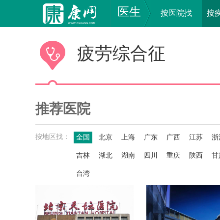
医生
按医院找
按
疲劳综合征
推荐医院
按地区找：
全国
北京
上海
广东
广西
江苏
浙
吉林
湖北
湖南
四川
重庆
陕西
甘
台湾