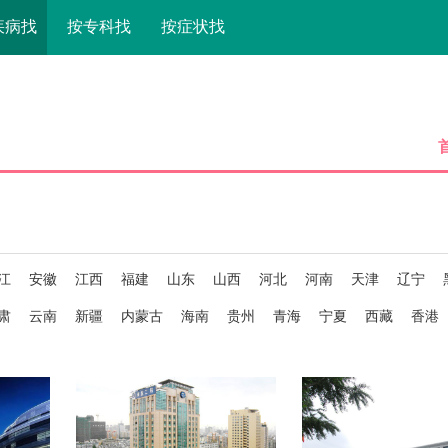
疾病找
按专科找
按症状找
江
安徽
江西
福建
山东
山西
河北
河南
天津
辽宁
肃
云南
新疆
内蒙古
海南
贵州
青海
宁夏
西藏
香港