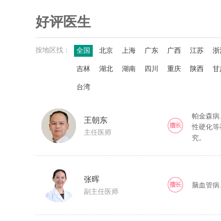
好评医生
按地区找：
全国
北京
上海
广东
广西
江苏
浙
吉林
湖北
湖南
四川
重庆
陕西
甘
台湾
帕金森病
王朝东
性硬化等
主任医师
究。
张晖
脑血管病
副主任医师