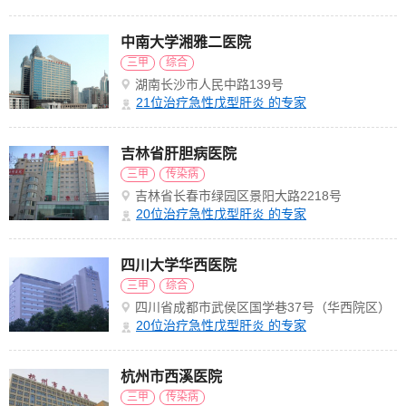
中南大学湘雅二医院
三甲
综合
湖南长沙市人民中路139号
21
位治疗急性戊型肝炎 的专家
吉林省肝胆病医院
三甲
传染病
吉林省长春市绿园区景阳大路2218号
20
位治疗急性戊型肝炎 的专家
四川大学华西医院
三甲
综合
四川省成都市武侯区国学巷37号（华西院区）
20
位治疗急性戊型肝炎 的专家
杭州市西溪医院
三甲
传染病