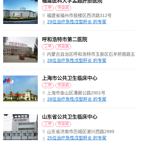
福建医科大学孟超肝胆医院
三甲
传染病
福建省福州市鼓楼区西洪路312号
29
位治疗急性戊型肝炎 的专家
呼和浩特市第二医院
三甲
传染病
内蒙古自治区呼和浩特市玉泉区石羊桥南路五
里营1号
28
位治疗急性戊型肝炎 的专家
上海市公共卫生临床中心
三甲
传染病
上海市金山区漕廊公路2901号
28
位治疗急性戊型肝炎 的专家
山东省公共卫生临床中心
三甲
传染病
山东省济南市历城区港兴西路2999
25
位治疗急性戊型肝炎 的专家