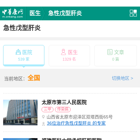
医生
急性戊型肝炎
急性戊型肝炎
医院
医生
文章
539 家
1329 名
0 篇
全国
切换地区 >
当前地区：
太原市第三人民医院
三甲
传染病
山西省太原市迎泽区双塔西街65号
36
位治疗急性戊型肝炎 的专家