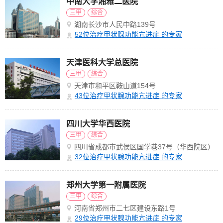
中南大学湘雅二医院
区)
三甲
综合
湖南长沙市人民中路139号
52
位治疗甲状腺功能亢进症 的专家
天津医科大学总医院
三甲
综合
天津市和平区鞍山道154号
43
位治疗甲状腺功能亢进症 的专家
四川大学华西医院
三甲
综合
四川省成都市武侯区国学巷37号（华西院区）
32
位治疗甲状腺功能亢进症 的专家
郑州大学第一附属医院
三甲
综合
河南省郑州市二七区建设东路1号
29
位治疗甲状腺功能亢进症 的专家