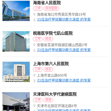
海南省人民医院
三甲
综合医院
海南省海口市秀英区秀华路19号
21
位治疗甲状腺功能亢进症 的专家
皖南医学院弋矶山医院
三甲
综合
安徽省芜湖市镜湖区赭山西路2号
21
位治疗甲状腺功能亢进症 的专家
上海市第六人民医院
三甲
综合
上海市宜山路600号
21
位治疗甲状腺功能亢进症 的专家
天津医科大学代谢病医院
三甲
其他
天津市北辰区环瑞北路6号
20
位治疗甲状腺功能亢进症 的专家