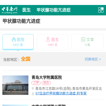
医生
甲状腺功能亢进症
甲状腺功能亢进症
医院
医生
文章
1937 家
7497 名
0 篇
全国
切换地区 >
当前地区：
青岛大学附属医院
三甲
综合
青岛市江苏路16号(总院),青岛市黄岛开发区五
台山路1677号(黄岛分院),青岛市崂山区海尔路
57
位治疗甲状腺功能亢进症 的专家
59号(东部分院),青岛市北区嘉兴路7号(市北院
区),山东省青岛市平度市上海路369号(平度院