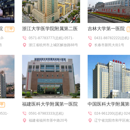
院
浙江大学医学院附属第二医
吉林大学第一医院
三甲
10-
0571-87783777(总机) 0571-
0431-88782222(总机) 
院
三甲
98370(挂
号
87077272(查号),0571-
浙江省杭州市上城区解放路88号
85612345(院服务台),0
长春市新民大街1号
(特需门
87783730(门诊办公室）
（解放路院区）
88782120(急救),0431-
询电话)
84808114(分院)
福建医科大学附属第一医院
中国医科大学附属第
三甲
0531-
0591-87983333(总机)
024-961200(总机) 024
三甲
三甲
福建省福州市茶中路20号
83283888/2888(综
辽宁省沈阳市和平区南京
号