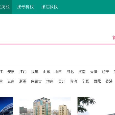
疾病找
按专科找
按症状找
江
安徽
江西
福建
山东
山西
河北
河南
天津
辽宁
肃
云南
新疆
内蒙古
海南
贵州
青海
宁夏
西藏
香港