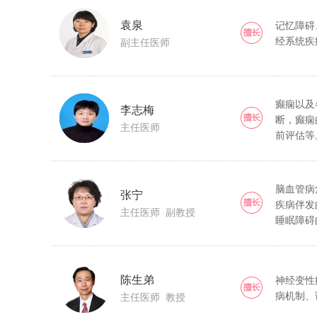
袁泉
记忆障碍
经系统疾
副主任医师
癫痫以及
李志梅
断，癫痫
主任医师
前评估等
脑血管病
张宁
疾病伴发
主任医师 副教授
睡眠障碍
陈生弟
神经变性
病机制、
主任医师 教授