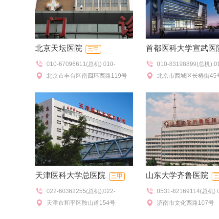
北京天坛医院
首都医科大学宣武医
三甲
010-67096611(总机) 010-
010-83198899(总机) 0
114(预约挂号),010-
北京市丰台区南四环西路119号
114(预约挂号),010-831
北京市西城区长椿街45
67056565,010-67096550(热线
号室),010-83198150
咨询),010-67098577(特需门
诊),010-83198277(咨
诊),010-67096802(门诊办)
天津医科大学总医院
山东大学齐鲁医院
三甲
022-60362255(总机);022-
0531-82169114(总机) 
60361301/1365(预约)
天津市和平区鞍山道154号
82169305(急救)
济南市文化西路107号