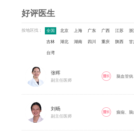
好评医生
按地区找：
全国
北京
上海
广东
广西
江苏
浙
吉林
湖北
湖南
四川
重庆
陕西
甘
台湾
张晖
脑血管病
副主任医师
刘旸
癫痫、脑
副主任医师