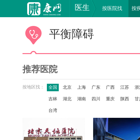
医生
按医院找
按
平衡障碍
推荐医院
按地区找：
全国
北京
上海
广东
广西
江苏
浙
吉林
湖北
湖南
四川
重庆
陕西
甘
台湾