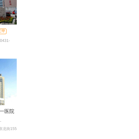
三甲
0431-
431-
一医院
-
合服务台)
北街155