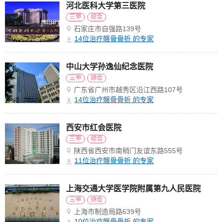
河北医科大学第三医院
三甲
综合
石家庄市自强路139号
14
位治疗髂骨骨折 的专家
中山大学孙逸仙纪念医院
三甲
综合
广东省广州市越秀区沿江西路107号
14
位治疗髂骨骨折 的专家
西安市红会医院
三甲
综合
陕西省西安市南稍门友谊东路555号
11
位治疗髂骨骨折 的专家
上海交通大学医学院附属第九人民医院
三甲
综合
上海市制造局路639号
10
位治疗髂骨骨折 的专家