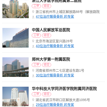
浙江大学医学院附属第二医院
三甲
综合
浙江省杭州市上城区解放路88号（解放路院
区）
47
位治疗髂骨骨折 的专家
中国人民解放军总医院
三甲
综合
北京市海淀区复兴路28号
43
位治疗髂骨骨折 的专家
郑州大学第一附属医院
三甲
综合
河南省郑州市二七区建设东路1号
30
位治疗髂骨骨折 的专家
华中科技大学同济医学院附属同济医院
三甲
综合
湖北省武汉市硚口区解放大道1095号
29
位治疗髂骨骨折 的专家