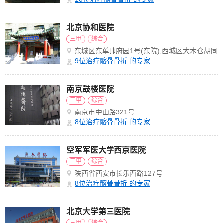
北京协和医院
三甲
综合
东城区东单帅府园1号(东院),西城区大木仓胡同
41号(西院)
9
位治疗髂骨骨折 的专家
南京鼓楼医院
三甲
综合
南京市中山路321号
8
位治疗髂骨骨折 的专家
空军军医大学西京医院
三甲
综合
陕西省西安市长乐西路127号
8
位治疗髂骨骨折 的专家
北京大学第三医院
三甲
综合