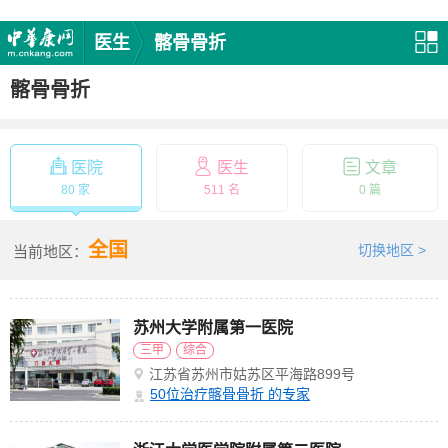
医生
髂骨骨折
髂骨骨折
医院
医生
文章
80 家
511 名
0 篇
全国
切换地区 >
当前地区：
苏州大学附属第一医院
三甲
综合
江苏省苏州市姑苏区平海路899号
50
位治疗髂骨骨折 的专家