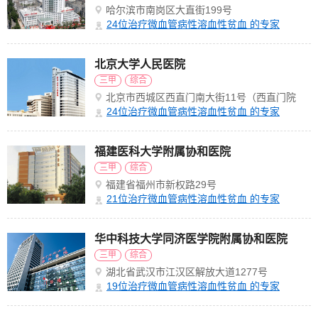
哈尔滨市南岗区大直街199号
24
位治疗微血管病性溶血性贫血 的专家
北京大学人民医院
三甲
综合
北京市西城区西直门南大街11号（西直门院
区）
24
位治疗微血管病性溶血性贫血 的专家
福建医科大学附属协和医院
三甲
综合
福建省福州市新权路29号
21
位治疗微血管病性溶血性贫血 的专家
华中科技大学同济医学院附属协和医院
三甲
综合
湖北省武汉市江汉区解放大道1277号
19
位治疗微血管病性溶血性贫血 的专家