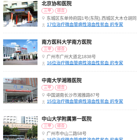
北京协和医院
三甲
综合
东城区东单帅府园1号(东院),西城区大木仓胡同
41号(西院)
17
位治疗微血管病性溶血性贫血 的专家
南方医科大学南方医院
三甲
综合
广州市广州大道北1838号
16
位治疗微血管病性溶血性贫血 的专家
中南大学湘雅医院
三甲
综合
中国湖南长沙市湘雅路87号
15
位治疗微血管病性溶血性贫血 的专家
中山大学附属第一医院
三甲
综合
广州市中山二路58号
15
位治疗微血管病性溶血性贫血 的专家