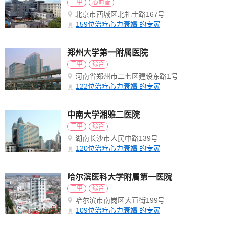
三甲
心血管
北京市西城区北礼士路167号
159
位治疗心力衰竭 的专家
郑州大学第一附属医院
三甲
综合
河南省郑州市二七区建设东路1号
122
位治疗心力衰竭 的专家
中南大学湘雅二医院
三甲
综合
湖南长沙市人民中路139号
120
位治疗心力衰竭 的专家
哈尔滨医科大学附属第一医院
三甲
综合
哈尔滨市南岗区大直街199号
109
位治疗心力衰竭 的专家