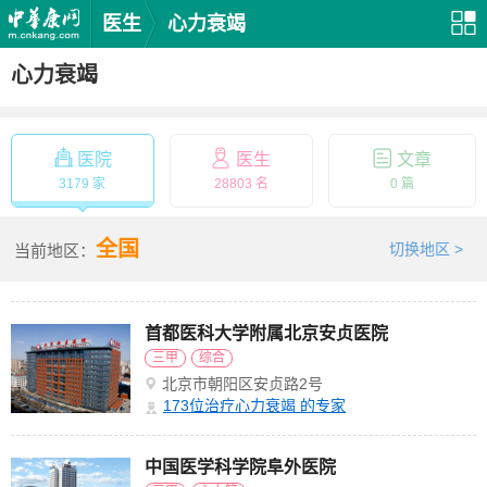
医生
心力衰竭
心力衰竭
医院
医生
文章
3179 家
28803 名
0 篇
全国
切换地区 >
当前地区：
首都医科大学附属北京安贞医院
三甲
综合
北京市朝阳区安贞路2号
173
位治疗心力衰竭 的专家
中国医学科学院阜外医院