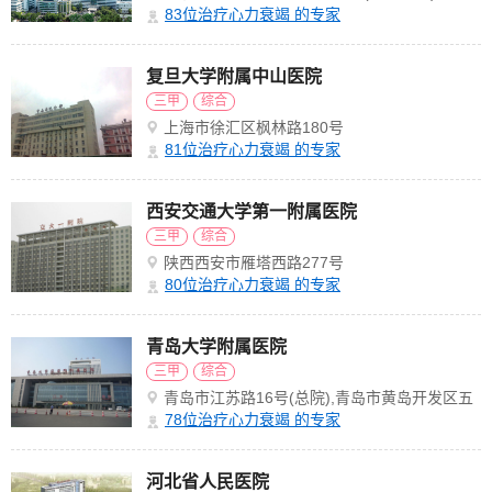
解放路238号
83
位治疗心力衰竭 的专家
复旦大学附属中山医院
三甲
综合
上海市徐汇区枫林路180号
81
位治疗心力衰竭 的专家
西安交通大学第一附属医院
三甲
综合
陕西西安市雁塔西路277号
80
位治疗心力衰竭 的专家
青岛大学附属医院
三甲
综合
青岛市江苏路16号(总院),青岛市黄岛开发区五
台山路1677号(黄岛分院),青岛市崂山区海尔路
78
位治疗心力衰竭 的专家
59号(东部分院),青岛市北区嘉兴路7号(市北院
区),山东省青岛市平度市上海路369号(平度院
河北省人民医院
区)