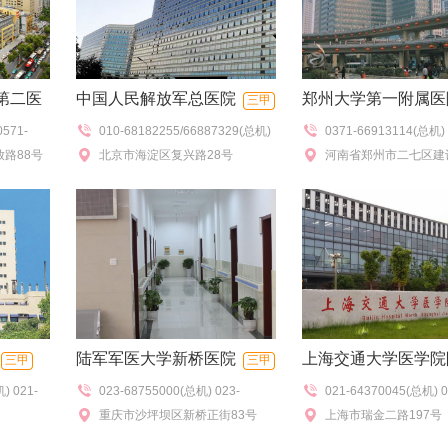
第二医
中国人民解放军总医院
郑州大学第一附属医
三甲
0571-
010-68182255/66887329(总机)
0371-66913114(总机) 
路88号
010-66939344(语音门诊查询)
北京市海淀区复兴路28号
66913177(挂号室),037
河南省郑州市二七区建
）
67966261(电话咨询)
陆军军医大学新桥医院
上海交通大学医学院
三甲
三甲
) 021-
023-68755000(总机) 023-
021-64370045(总机) 0
金医院
三甲
2(预约中
68755744(预约挂号),023-
重庆市沙坪坝区新桥正街83号
64717398(远洋分
上海市瑞金二路197号
369181
68755555(急救电话)
院),02167888999(北院
口）