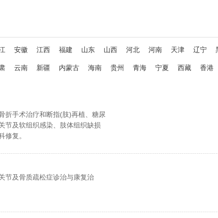
江
安徽
江西
福建
山东
山西
河北
河南
天津
辽宁
肃
云南
新疆
内蒙古
海南
贵州
青海
宁夏
西藏
香港
骨折手术治疗和断指(肢)再植、糖尿
关节及软组织感染、肢体组织缺损
科修复。
关节及骨质疏松症诊治与康复治