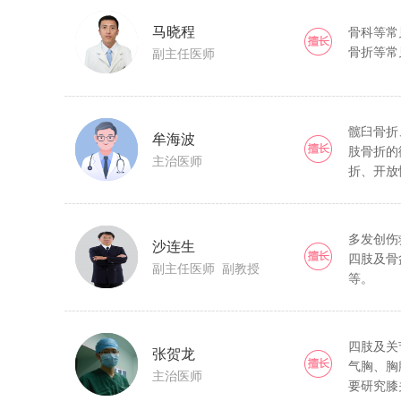
马晓程
骨科等常
骨折等常
副主任医师
髋臼骨折
牟海波
肢骨折的
主治医师
折、开放
合伤的救
多发创伤
沙连生
四肢及骨
副主任医师 副教授
等。
四肢及关
张贺龙
气胸、胸
主治医师
要研究膝