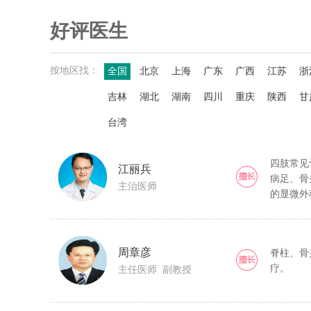
转58613(特需门诊预约)
好评医生
按地区找：
全国
北京
上海
广东
广西
江苏
浙
吉林
湖北
湖南
四川
重庆
陕西
甘
台湾
四肢常见
江丽兵
病足、骨
主治医师
的显微外
周章彦
脊柱、骨
疗。
主任医师 副教授