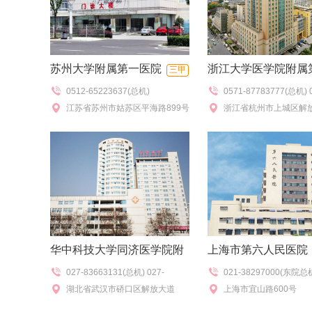
苏州大学附属第一医院
浙江大学医学院附属
三甲
0512-65223637(总机)
0571-87783777(总机) 
院
三甲
65223637转8299(急
江苏省苏州市姑苏区平海路899号
87077272(查号),0571-
浙江省杭州市上城区解放
诊),65223637转8219(咨
87783730(门诊办公室
（解放路院区）
询),65223637转8199(急救)
华中科技大学同济医学院附
上海市第六人民医院
027-83663131(总机) 027-
021-38297000(东院总机
属同济医院
三甲
83663298(咨询台) ;(光谷院
湖北省武汉市硚口区解放大道
64757781或6475778
上海市宜山路600号
区)02763639599
1095号
心),021-54972001或64