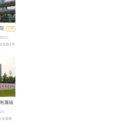
院
三甲
0371-
1-
设东路1号
附属瑞
21-
（永嘉路
)