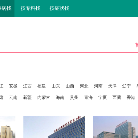
疾病找
按专科找
按症状找
江
安徽
江西
福建
山东
山西
河北
河南
天津
辽宁
肃
云南
新疆
内蒙古
海南
贵州
青海
宁夏
西藏
香港