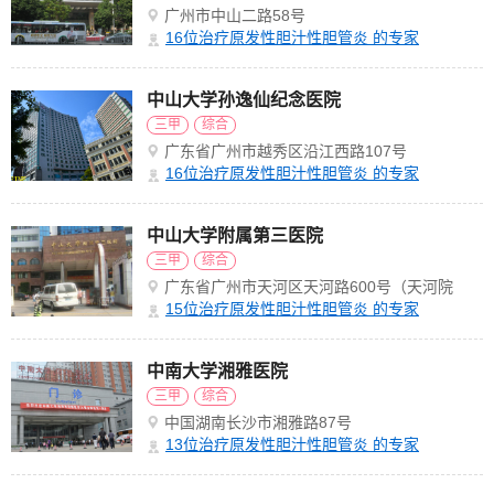
广州市中山二路58号
16
位治疗原发性胆汁性胆管炎 的专家
中山大学孙逸仙纪念医院
三甲
综合
广东省广州市越秀区沿江西路107号
16
位治疗原发性胆汁性胆管炎 的专家
中山大学附属第三医院
三甲
综合
广东省广州市天河区天河路600号（天河院
区）
15
位治疗原发性胆汁性胆管炎 的专家
中南大学湘雅医院
三甲
综合
中国湖南长沙市湘雅路87号
13
位治疗原发性胆汁性胆管炎 的专家