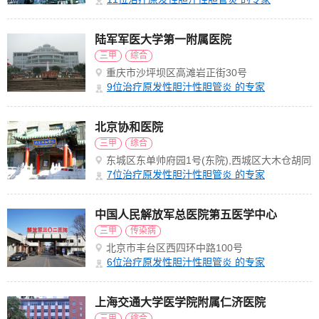
陆军军医大学第一附属医院
三甲
综合
重庆市沙坪坝区高滩岩正街30号
9
位治疗原发性胆汁性胆管炎 的专家
北京协和医院
三甲
综合
东城区东单帅府园1号(东院),西城区大木仓胡同
41号(西院)
7
位治疗原发性胆汁性胆管炎 的专家
中国人民解放军总医院第五医学中心
三甲
传染病
北京市丰台区西四环中路100号
6
位治疗原发性胆汁性胆管炎 的专家
上海交通大学医学院附属仁济医院
三甲
综合