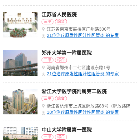
江苏省人民医院
三甲
综合
江苏省南京市鼓楼区广州路300号
21
位治疗原发性胆汁性胆管炎 的专家
郑州大学第一附属医院
三甲
综合
河南省郑州市二七区建设东路1号
21
位治疗原发性胆汁性胆管炎 的专家
浙江大学医学院附属第二医院
三甲
综合
浙江省杭州市上城区解放路88号（解放路院
区）
18
位治疗原发性胆汁性胆管炎 的专家
中山大学附属第一医院
三甲
综合