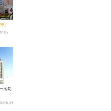
三甲
0431-
431-
一医院
-
合服务台)
北街155