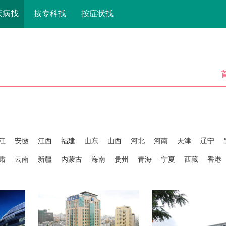
疾病找
按专科找
按症状找
江
安徽
江西
福建
山东
山西
河北
河南
天津
辽宁
肃
云南
新疆
内蒙古
海南
贵州
青海
宁夏
西藏
香港