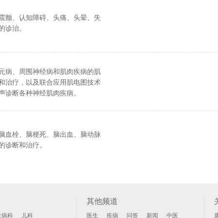
震颤、认知障碍、头痛、头晕、失
的诊治。
元病、周围神经病和肌肉疾病的肌
和治疗，以及联合应用肌电图技术
声诊断各种神经肌肉疾病。
脑血栓、脑梗死、脑出血、脑动脉
的诊断和治疗。
其他频道
性病科
儿科
医生
疾病
问答
新闻
中医