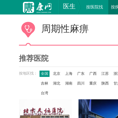
医生
按医院找
按
周期性麻痹
推荐医院
按地区找：
全国
北京
上海
广东
广西
江苏
浙
吉林
湖北
湖南
四川
重庆
陕西
甘
台湾