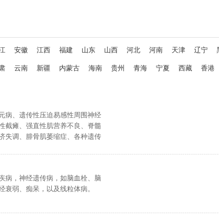
江
安徽
江西
福建
山东
山西
河北
河南
天津
辽宁
肃
云南
新疆
内蒙古
海南
贵州
青海
宁夏
西藏
香港
元病、遗传性压迫易感性周围神经
性截瘫、强直性肌营养不良、脊髓
济失调、腓骨肌萎缩症、各种遗传
肉病。
疾病，神经遗传病，如脑血栓、脑
经衰弱、痴呆，以及线粒体病。