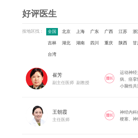
好评医生
按地区找：
全国
北京
上海
广东
广西
江苏
浙
吉林
湖北
湖南
四川
重庆
陕西
甘
台湾
运动神经
崔芳
病、痉挛
副主任医师 副教授
小脑性共
性神经肌
王朝霞
神经内科
梗塞、神
主任医师