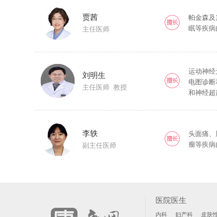
贾茜
帕金森及
眠等疾病
主任医师
运动神经
刘明生
电图诊断
主任医师 教授
和神经超
李轶
头面痛、
瘤等疾病
副主任医师
医院医生
内科
妇产科
皮肤