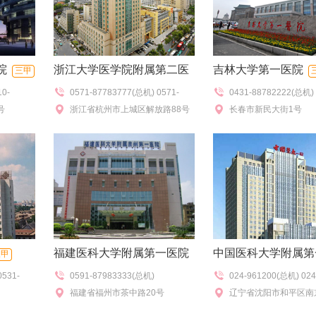
院
浙江大学医学院附属第二医
吉林大学第一医院
三甲
10-
0571-87783777(总机) 0571-
0431-88782222(总机) 
院
三甲
98370(挂
号
87077272(查号),0571-
浙江省杭州市上城区解放路88号
85612345(院服务台),0
长春市新民大街1号
(特需门
87783730(门诊办公室）
（解放路院区）
88782120(急救),0431-
询电话)
84808114(分院)
福建医科大学附属第一医院
中国医科大学附属第
三甲
0531-
0591-87983333(总机)
024-961200(总机) 024
三甲
三甲
福建省福州市茶中路20号
83283888/2888(综
辽宁省沈阳市和平区南京
号