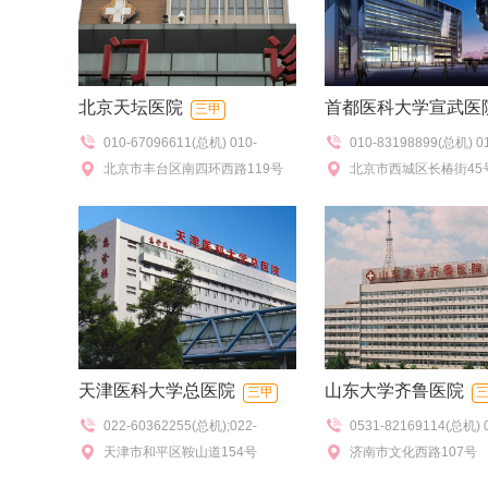
北京天坛医院
首都医科大学宣武医
三甲
010-67096611(总机) 010-
010-83198899(总机) 0
114(预约挂号),010-
北京市丰台区南四环西路119号
114(预约挂号),010-831
北京市西城区长椿街45
67056565,010-67096550(热线
号室),010-83198150
咨询),010-67098577(特需门
诊),010-83198277(咨
诊),010-67096802(门诊办)
天津医科大学总医院
山东大学齐鲁医院
三甲
022-60362255(总机);022-
0531-82169114(总机) 
60361301/1365(预约)
天津市和平区鞍山道154号
82169305(急救)
济南市文化西路107号