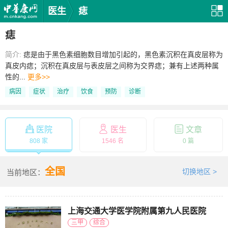
医生
痣
痣
简介:
痣是由于黑色素细胞数目增加引起的，黑色素沉积在真皮层称为
真皮内痣；沉积在真皮层与表皮层之间称为交界痣；兼有上述两种属
性的...
更多>>
病因
症状
治疗
饮食
预防
诊断
医院
医生
文章
808 家
1546 名
0 篇
全国
切换地区 >
当前地区：
上海交通大学医学院附属第九人民医院
三甲
综合