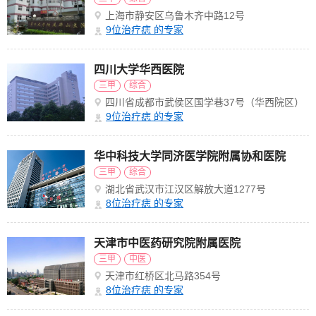
上海市静安区乌鲁木齐中路12号
9
位治疗痣 的专家
四川大学华西医院
三甲
综合
四川省成都市武侯区国学巷37号（华西院区）
9
位治疗痣 的专家
华中科技大学同济医学院附属协和医院
三甲
综合
湖北省武汉市江汉区解放大道1277号
8
位治疗痣 的专家
天津市中医药研究院附属医院
三甲
中医
天津市红桥区北马路354号
8
位治疗痣 的专家