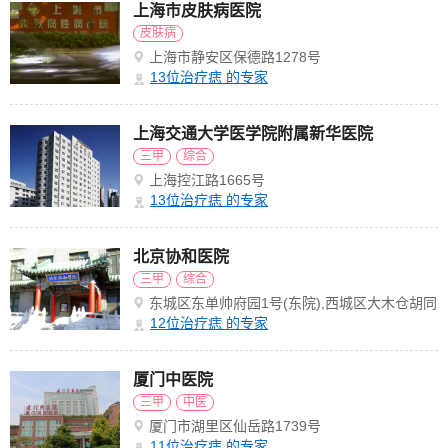
上海市皮肤病医院
皮肤病
上海市静安区保德路1278号
13
位治疗痣 的专家
上海交通大学医学院附属新华医院
三甲
综合
上海控江路1665号
13
位治疗痣 的专家
北京协和医院
三甲
综合
东城区东单帅府园1号(东院),西城区大木仓胡同
41号(西院)
12
位治疗痣 的专家
厦门中医院
三甲
中医
厦门市湖里区仙岳路1739号
11
位治疗痣 的专家