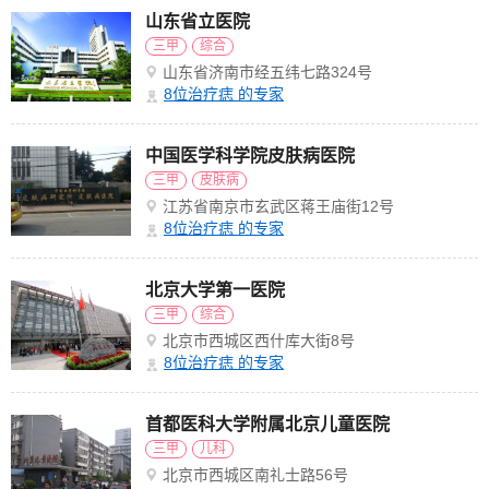
山东省立医院
三甲
综合
山东省济南市经五纬七路324号
8
位治疗痣 的专家
中国医学科学院皮肤病医院
三甲
皮肤病
江苏省南京市玄武区蒋王庙街12号
8
位治疗痣 的专家
北京大学第一医院
三甲
综合
北京市西城区西什库大街8号
8
位治疗痣 的专家
首都医科大学附属北京儿童医院
三甲
儿科
北京市西城区南礼士路56号