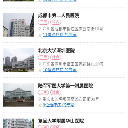
成都市第二人民医院
三甲
综合
四川省成都市锦江区庆云南街10号
11
位治疗痣 的专家
北京大学深圳医院
三甲
综合
广东省深圳市福田区莲花路1120号
10
位治疗痣 的专家
陆军军医大学第一附属医院
三甲
综合
重庆市沙坪坝区高滩岩正街30号
9
位治疗痣 的专家
复旦大学附属华山医院
三甲
综合