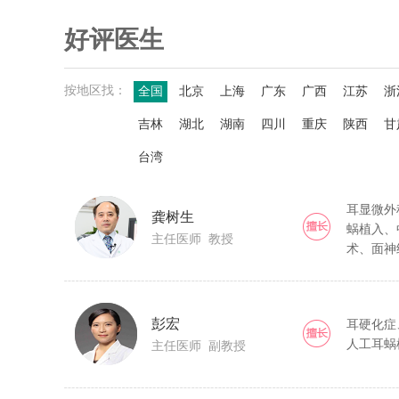
好评医生
按地区找：
全国
北京
上海
广东
广西
江苏
浙
吉林
湖北
湖南
四川
重庆
陕西
甘
台湾
耳显微外
龚树生
蜗植入、
主任医师 教授
术、面神
方面有所
瘤型中耳
聋、梅尼
彭宏
耳硬化症
听力重建
人工耳蜗
主任医师 副教授
甲状腺肿