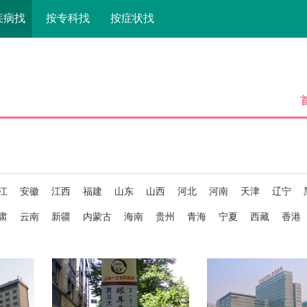
疾病找
按专科找
按症状找
江
安徽
江西
福建
山东
山西
河北
河南
天津
辽宁
肃
云南
新疆
内蒙古
海南
贵州
青海
宁夏
西藏
香港