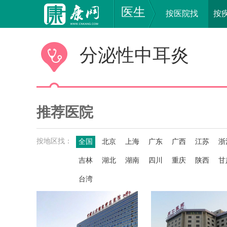
医生
按医院找
按
分泌性中耳炎
推荐医院
按地区找：
全国
北京
上海
广东
广西
江苏
浙
吉林
湖北
湖南
四川
重庆
陕西
甘
台湾