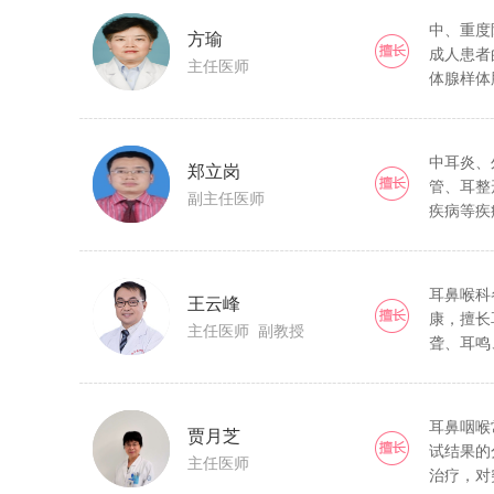
中、重度
方瑜
成人患者
主任医师
体腺样体
气道高反
中耳炎、
郑立岗
管、耳整
副主任医师
疾病等疾
耳鼻喉科
王云峰
康，擅长
主任医师 副教授
聋、耳鸣
耳蜗植入
等方面具
耳鼻咽喉
贾月芝
试结果的
主任医师
治疗，对