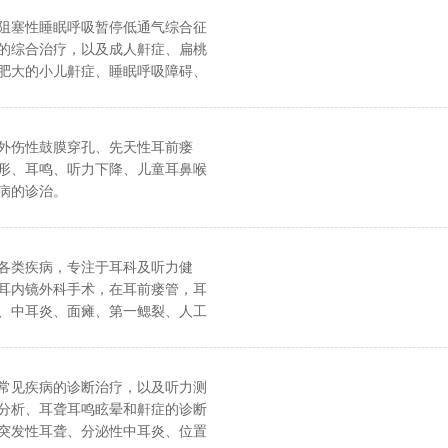
阻塞性睡眠呼吸暂停低通气综合征
的综合治疗，以及成人鼾症、扁桃
肥大的小儿鼾症、睡眠呼吸障碍、
应性等。
外伤性鼓膜穿孔、先天性耳前瘘
形、耳鸣、听力下降、儿童耳鼻喉
病的诊治。
各类疾病，专注于耳科及听力健
耳内镜外科手术，在耳前瘘管，耳
、中耳炎、面瘫、第一鳃裂、人工
和助听器验配，腺样体扁桃体切除
有丰富的经验和技术积累。
常见疾病的诊断治疗，以及听力测
分析、耳聋耳鸣眩晕和鼾症的诊断
突发性耳聋、分泌性中耳炎、位置