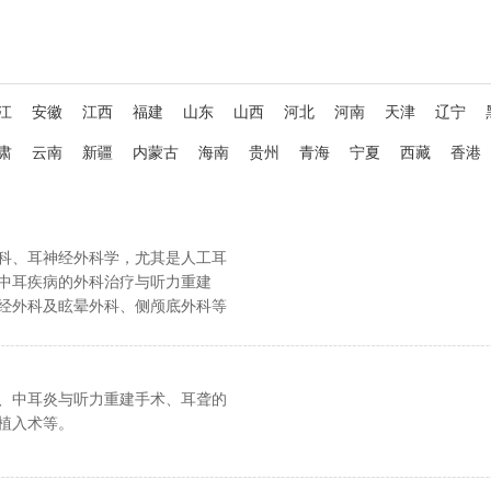
江
安徽
江西
福建
山东
山西
河北
河南
天津
辽宁
肃
云南
新疆
内蒙古
海南
贵州
青海
宁夏
西藏
香港
科、耳神经外科学，尤其是人工耳
中耳疾病的外科治疗与听力重建
经外科及眩晕外科、侧颅底外科等
建树，如听神经瘤、中耳炎、胆脂
炎、内耳眩晕、耳聋、神经性耳
埃病、人工耳蜗、分泌性中耳炎、
、中耳炎与听力重建手术、耳聋的
、眩晕、单纯性甲状腺肿、弥漫性
植入术等。
等疾病的诊治。