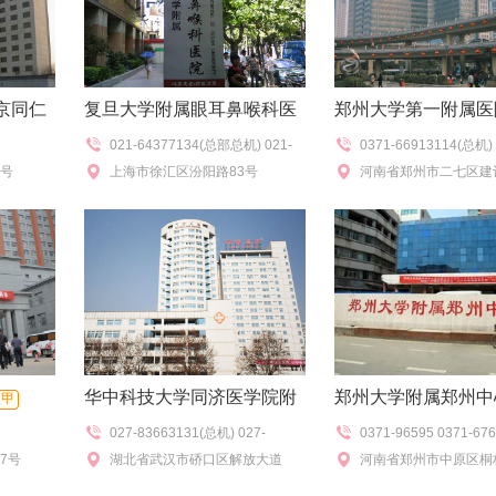
京同仁
复旦大学附属眼耳鼻喉科医
郑州大学第一附属医
021-64377134(总部总机) 021-
0371-66913114(总机) 
院
三甲
1号
64377134-137(门诊咨询),021-
上海市徐汇区汾阳路83号
66913177(挂号室),037
河南省郑州市二七区建
64377134-141(交通查询),021-
67966261(电话咨询)
64376425(宝庆路分部),021-
58835588(浦东
华中科技大学同济医学院附
郑州大学附属郑州中
三甲
027-83663131(总机) 027-
0371-96595 0371-67
属同济医院
三甲
三甲
0731-
7号
83663298(咨询台) ;(光谷院
湖北省武汉市硚口区解放大道
询),0371-67690111
河南省郑州市中原区桐
区)02763639599
1095号
线),0371-67690120(
号