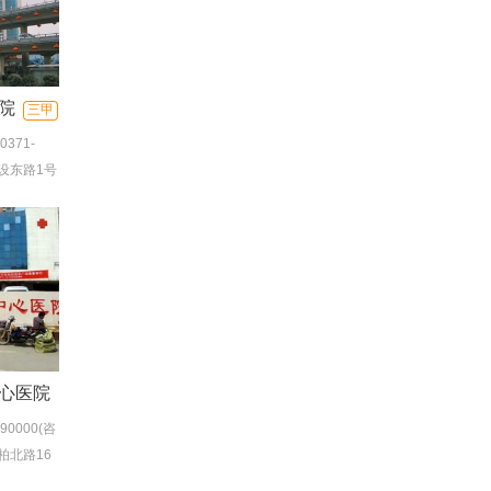
院
三甲
0371-
1-
设东路1号
心医院
690000(咨
(服务热
柏北路16
急诊)