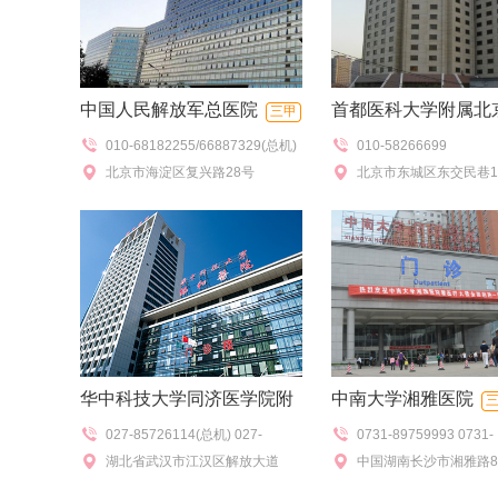
中国人民解放军总医院
首都医科大学附属北
三甲
010-68182255/66887329(总机)
010-58266699
医院
三甲
010-66939344(语音门诊查询)
北京市海淀区复兴路28号
北京市东城区东交民巷
(100730)
华中科技大学同济医学院附
中南大学湘雅医院
027-85726114(总机) 027-
0731-89759993 0731-
属协和医院
三甲
85726754(咨询)
湖北省武汉市江汉区解放大道
84327100(门诊办公室),
中国湖南长沙市湘雅路8
1277号
84327196(门诊)