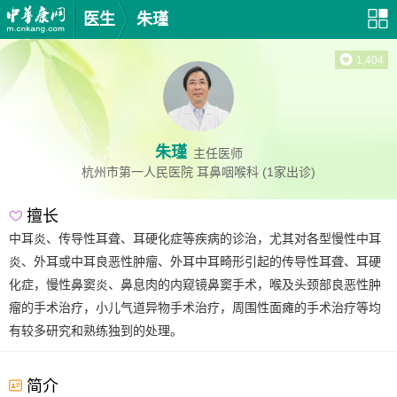
医生
朱瑾
1,404
朱瑾
主任医师
杭州市第一人民医院
耳鼻咽喉科
(1家出诊)
擅长
中耳炎、传导性耳聋、耳硬化症等疾病的诊治，尤其对各型慢性中耳
炎、外耳或中耳良恶性肿瘤、外耳中耳畸形引起的传导性耳聋、耳硬
化症，慢性鼻窦炎、鼻息肉的内窥镜鼻窦手术，喉及头颈部良恶性肿
瘤的手术治疗，小儿气道异物手术治疗，周围性面瘫的手术治疗等均
有较多研究和熟练独到的处理。
简介