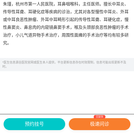
朱瑾，杭州市第一人民医院，耳鼻咽喉科，主任医师。擅长中耳炎、
传导性耳聋、耳硬化症等疾病的诊治，尤其对各型慢性中耳炎、外耳
或中耳良恶性肿瘤、外耳中耳畸形引起的传导性耳聋、耳硬化症，慢
性鼻窦炎、鼻息肉的内窥镜鼻窦手术，喉及头颈部良恶性肿瘤的手术
治疗，小儿气道异物手术治疗，周围性面瘫的手术治疗等均有较多研
究。
*医生信息源自医院官网或医生本人提供，平台更新信息存在时效限制，信息可能出现更新不及
时。
回复快
网上有害信息举报专区
关于我们
预约挂号
极速问诊
Copyright ©
2026
中华康网 版权所有