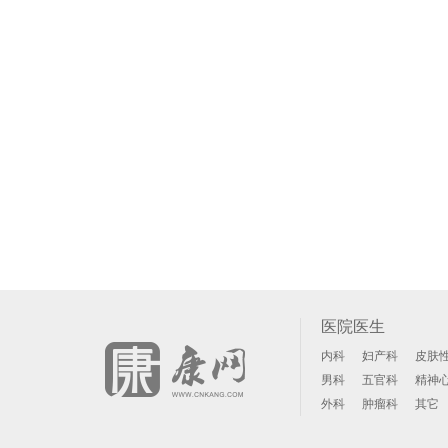
医院医生
内科
妇产科
皮肤
男科
五官科
精神
外科
肿瘤科
其它