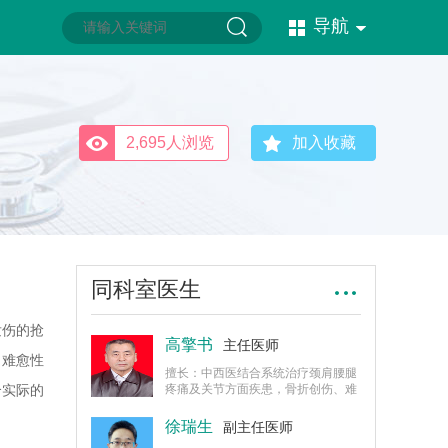
导航
2,695人浏览
加入收藏
同科室医生
发伤的抢
高擎书
主任医师
、难愈性
擅长：中西医结合系统治疗颈肩腰腿
合实际的
疼痛及关节方面疾患，骨折创伤、难
愈性骨折的治疗，肢体残疾的手术矫
治，对关节病的诊断治疗有丰富的实
徐瑞生
副主任医师
践经验，对退行性关节病、脊柱病包