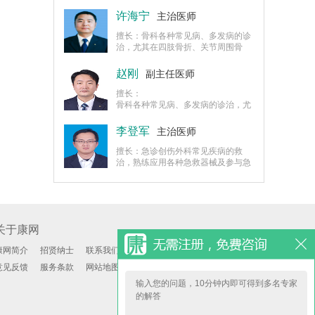
折、骨肿瘤、矫形等方面有丰富的临
床经验，中西医结合系统治疗颈肩腰
许海宁
主治医师
腿疼痛及关节方面疾患，骨折创伤、
难愈性骨折的治疗，肢体残疾的手术
擅长：骨科各种常见病、多发病的诊
矫治，对关节病的诊断治疗有丰富的
治，尤其在四肢骨折、关节周围骨
实践经验，对退行性关节病、脊柱病
折、骨肿瘤、矫形等方面有丰富的临
包括腰椎间盘突出症有多种切合实际
床经验，中西医结合系统治疗颈肩腰
赵刚
副主任医师
的治疗方案，在创伤骨科及晚期修复
腿疼痛及关节方面疾患，骨折创伤、
方面经验丰富。
难愈性骨折的治疗，肢体残疾的手术
擅长：
矫治，对关节病的诊断治疗有丰富的
骨科各种常见病、多发病的诊治，尤
实践经验，对退行性关节病、脊柱病
其在四肢骨折、关节周围骨折、骨肿
包括腰椎间盘突出症有多种切合实际
瘤、矫形等方面有丰富的临床经验，
李登军
主治医师
的治疗方案，在创伤骨科及晚期修复
中西医结合系统治疗颈肩腰腿疼痛及
方面经验丰富。
关节方面疾患，骨折创伤、难愈性骨
擅长：急诊创伤外科常见疾病的救
折的治疗，肢体残疾的手术矫治，对
治，熟练应用各种急救器械及参与急
关节病的诊断治疗有丰富的实践经
诊病人的抢救工作，能较好的完成骨
验，对退行性关节病、脊柱病包括腰
科常见病疑难病的诊疗，骨科各种常
椎间盘突出症有多种切合实际的治疗
见病、多发病的诊治。
方案，在创伤骨科及晚期修复方面经
验丰富。
关于康网
康网简介
招贤纳士
联系我们
意见反馈
服务条款
网站地图