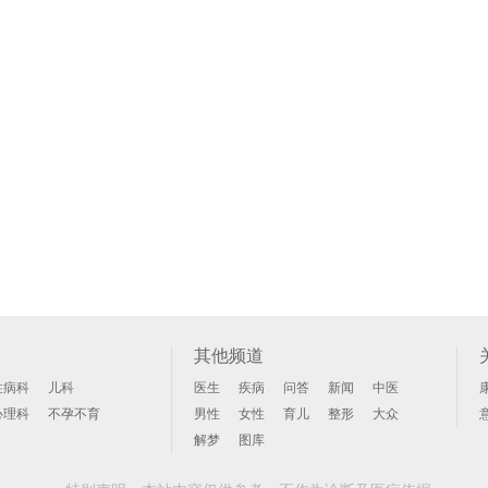
其他频道
性病科
儿科
医生
疾病
问答
新闻
中医
心理科
不孕不育
男性
女性
育儿
整形
大众
解梦
图库