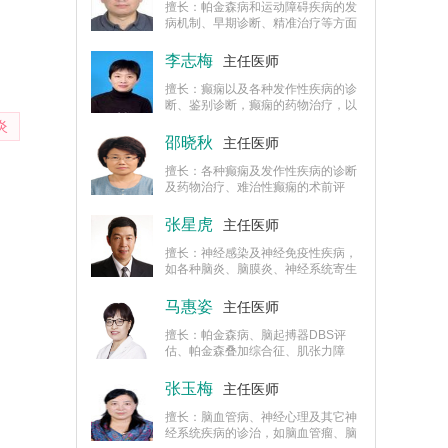
专业委员
擅长：帕金森病和运动障碍疾病的发
病机制、早期诊断、精准治疗等方面
的研究，获得了一系列转化医学成
果。擅长帕金森病、震颤、帕金森叠
李志梅
主任医师
加综合征、老年痴呆症、各种类型癫
痫等疾病的治疗和研究。
擅长：癫痫以及各种发作性疾病的诊
断、鉴别诊断，癫痫的药物治疗，以
及难治性癫痫的术前评估等。
炎
邵晓秋
主任医师
擅长：各种癫痫及发作性疾病的诊断
及药物治疗、难治性癫痫的术前评
估、脑电图判读。
张星虎
主任医师
擅长：神经感染及神经免疫性疾病，
如各种脑炎、脑膜炎、神经系统寄生
虫病、脑脓肿、多发性硬化、重症肌
无力、格林－巴利综合征等。
马惠姿
主任医师
擅长：帕金森病、脑起搏器DBS评
估、帕金森叠加综合征、肌张力障
碍、亨廷顿舞蹈病、抽动症、焦虑
症、抑郁症、睡眠障碍、老年痴呆
张玉梅
主任医师
症、不安腿综合征、脑血管病等疾病
的诊治。
擅长：脑血管病、神经心理及其它神
经系统疾病的诊治，如脑血管瘤、脑