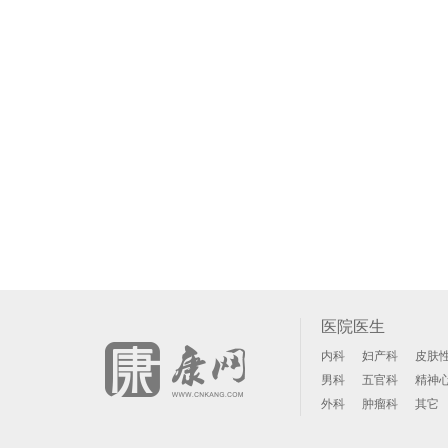
医院医生
内科
妇产科
皮肤
男科
五官科
精神
外科
肿瘤科
其它