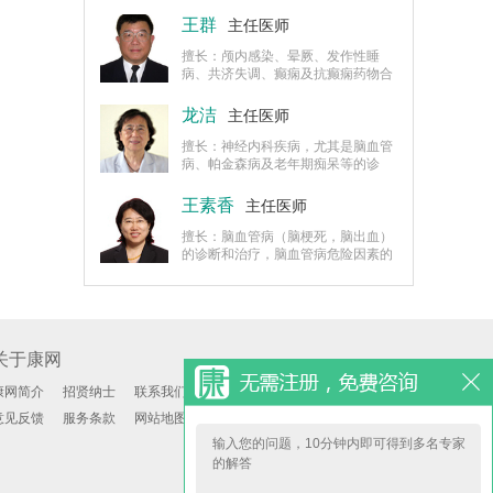
出血、脑梗死等。
王群
主任医师
擅长：颅内感染、晕厥、发作性睡
病、共济失调、癫痫及抗癫痫药物合
理应用和顽固性癫痫术前评估。
龙洁
主任医师
擅长：神经内科疾病，尤其是脑血管
病、帕金森病及老年期痴呆等的诊
治。
王素香
主任医师
擅长：脑血管病（脑梗死，脑出血）
的诊断和治疗，脑血管病危险因素的
干预，脑血管病的二级预防；脑血管
病伴发的精神心理疾病（焦虑抑郁状
态）的诊断和治疗；头痛头晕等疾
病。
关于康网
康网简介
招贤纳士
联系我们
意见反馈
服务条款
网站地图