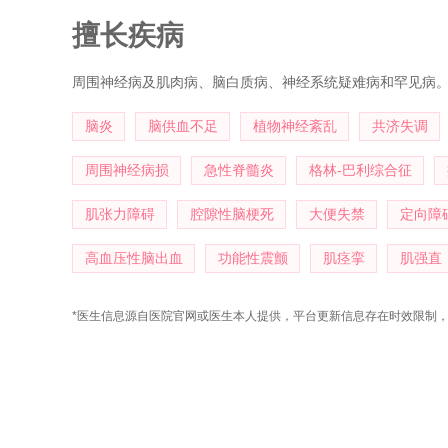
病理学组委员、北京医学会罕见病学会委员、北京神经科学
擅长疾病
会常务委员。
周围神经病及肌肉病、脑白质病、神经系统疑难病和罕见病
脑炎
脑供血不足
植物神经紊乱
共济失调
周围神经病损
急性脊髓炎
格林-巴利综合征
肌张力障碍
腔隙性脑梗死
大便失禁
定向障
高血压性脑出血
功能性震颤
肌痉挛
肌强直
*医生信息源自医院官网或医生本人提供，平台更新信息存在时效限制