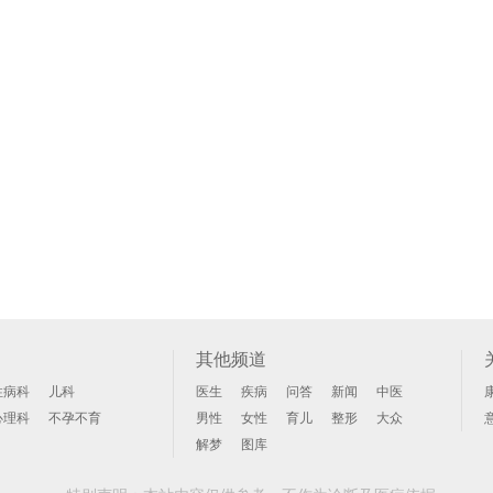
其他频道
性病科
儿科
医生
疾病
问答
新闻
中医
心理科
不孕不育
男性
女性
育儿
整形
大众
解梦
图库