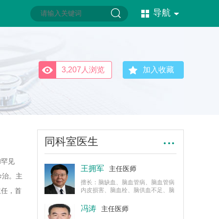
导航
3,207人浏览
加入收藏
同科室医生
和罕见
王拥军
主任医师
诊治。主
擅长：脑缺血、脑血管病、脑血管病
主任，首
内皮损害、脑血栓、脑供血不足、脑
栓塞等疾病的研究和治疗。
分会神经
冯涛
主任医师