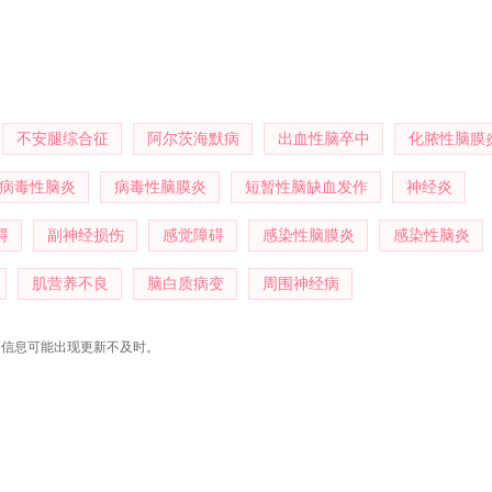
学会周围神经与疾病委员会副主任委员、中国罕见病联盟神经系统罕见病
。
不安腿综合征
阿尔茨海默病
出血性脑卒中
化脓性脑膜
病毒性脑炎
病毒性脑膜炎
短暂性脑缺血发作
神经炎
碍
副神经损伤
感觉障碍
感染性脑膜炎
感染性脑炎
肌营养不良
脑白质病变
周围神经病
，信息可能出现更新不及时。