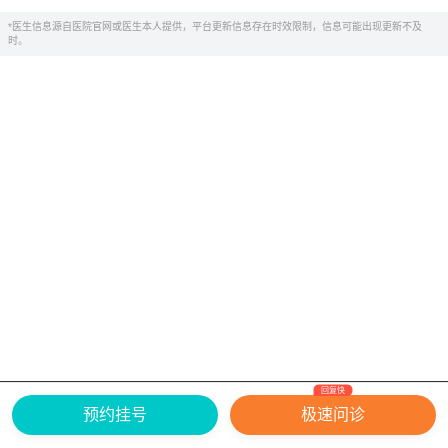
*医生信息源自医院官网或医生本人提供，平台更新信息存在时效限制，信息可能出现更新不及
时。
回复快
网上有害信息举报专区
关于我们
预约挂号
极速问诊
Copyright ©
2026
中华康网 版权所有