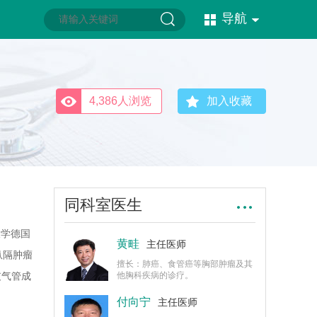
导航
4,386人浏览
加入收藏
同科室医生
大学德国
黄畦
主任医师
纵隔肿瘤
擅长：肺癌、食管癌等胸部肿瘤及其
支气管成
他胸科疾病的诊疗。
付向宁
主任医师