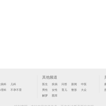
其他频道
性病科
儿科
医生
疾病
问答
新闻
中医
心理科
不孕不育
男性
女性
育儿
整形
大众
解梦
图库