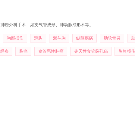
度肺癌外科手术，如支气管成形、肺动脉成形术等。
胸部损伤
鸡胸
漏斗胸
纵隔疾病
肋软骨炎
神经炎
胸痛
食管恶性肿瘤
先天性食管裂孔疝
胸膜损