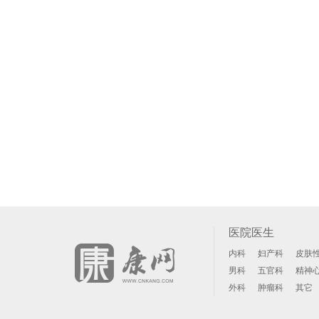
医院医生
内科
妇产科
皮肤
男科
五官科
精神
外科
肿瘤科
其它