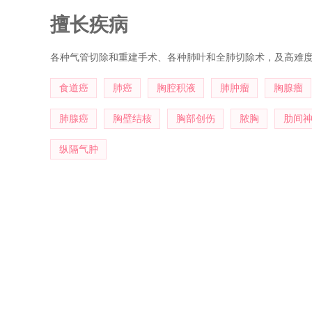
擅长疾病
各种气管切除和重建手术、各种肺叶和全肺切除术，及高难
食道癌
肺癌
胸腔积液
肺肿瘤
胸腺瘤
肺腺癌
胸壁结核
胸部创伤
脓胸
肋间
纵隔气肿