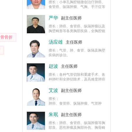
擅长：小单孔胸腔镜微创治疗肺癌、
食管癌、纵隔肿瘤、气胸、手汗症等
疾病的诊治。
严华
副主任医师
擅长：肺癌、食管癌、纵隔肿瘤以及
胸壁畸形等各类胸部疾病，全胸腔镜
肺叶切除术、肺段切除术、胸腹腔镜
肋骨骨折
食管癌根治切除术、胸腔镜纵膈肿瘤
汤应雄
主任医师
切除术、胸腔镜下气胸的治疗、单孔
伤
胸腔镜手汗症的治疗等高难度胸外科
擅长：气管、肺、食管、纵隔及胸壁
手术。
疾病的诊治。
赵波
主任医师
擅长：各种气管切除和重建手术、各
种肺叶和全肺切除术，及高难度肺癌
外科手术，如支气管成形、肺动脉成
形术等。
艾波
副主任医师
擅长：
肺癌、食管癌、纵隔肿瘤、气管肿
瘤、胸壁结核、胸壁肿瘤、肋骨肿
瘤、胸部畸形、胸外伤、气胸、手汗
朱珉
副主任医师
症的诊断和外科治疗。
擅长：肺癌、食管癌、纵隔肿瘤等胸
部良、恶性肿瘤及胸部外伤、胸骨畸