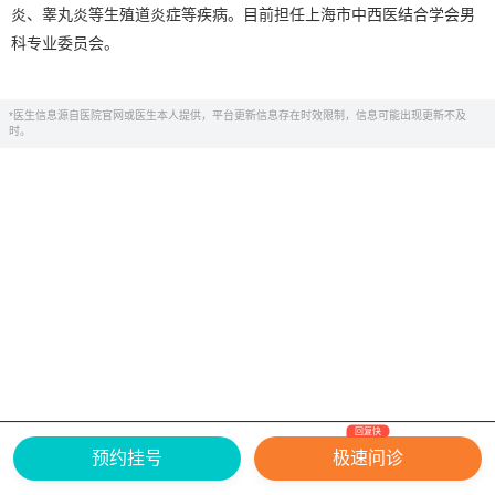
炎、睾丸炎等生殖道炎症等疾病。目前担任上海市中西医结合学会男
科专业委员会。
*医生信息源自医院官网或医生本人提供，平台更新信息存在时效限制，信息可能出现更新不及
时。
回复快
网上有害信息举报专区
关于我们
预约挂号
极速问诊
Copyright ©
2026
中华康网 版权所有