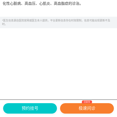
化性心脏病、高血压、心肌炎、高血脂症的诊治。
*医生信息源自医院官网或医生本人提供，平台更新信息存在时效限制，信息可能出现更新不及
时。
回复快
网上有害信息举报专区
关于我们
预约挂号
极速问诊
Copyright ©
2026
中华康网 版权所有