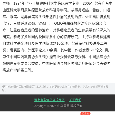
导师。1994年毕业于福建医科大学临床医学专业，2005年曾在广东中
山医科大学附属肿瘤医院放疗科进修学习。从事鼻咽癌、舌癌、口咽
癌、喉癌、副鼻窦癌等头颈部恶性肿瘤的放射治疗、近距离后装放射
治疗、三维适形调强、VAMT、TOMO等精确放射治疗以及综合治
疗，注重癌症患者的营养治疗，对鼻咽癌患者的生存质量有较深入的
研究。参与了多项国内及国际多中心的临床研究，主持及参与福建省
自然科学基金项目及医学创新课题10余项，曾荣获省科技进步二等
奖；发表国内、外医学论文30余篇，其中第一作者发表SIC论文6篇。
兼任中国医药教育协会头颈肿瘤专业委员会常务委员、中国抗癌协会
鼻咽癌专业委员会委员、中国医师协会放射肿瘤治疗医师分会头颈肿
瘤放疗学组委员等。
*医生信息源自医院官网或医生本人提供，平台更新信息存在时效限制，信息可能出现更新不及
时。
网上有害信息举报专区
关于我们
Copyright ©
2026
中华康网 版权所有
回复快