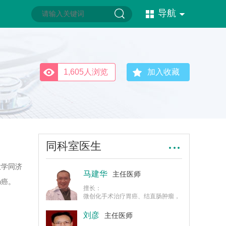
导航
1,605人浏览
加入收藏
同科室医生
大学同济
马建华
主任医师
肠癌。
擅长：
微创化手术治疗胃癌、结直肠肿瘤，
尤其精通低位直肠癌根治微创化保肛
手术。首创重度混合痔伴直肠脱垂根
刘彦
主任医师
治微创手术方式-Dr.MA PPHplus。