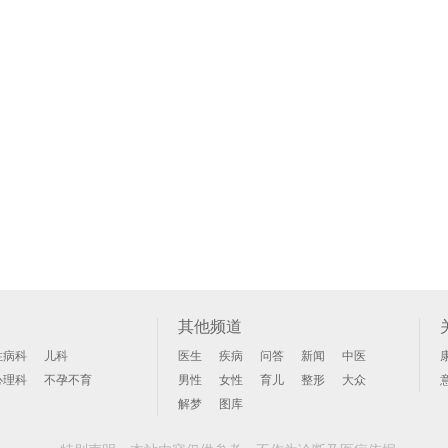
其他频道
性病科
儿科
医生
疾病
问答
新闻
中医
心理科
不孕不育
男性
女性
育儿
整形
大众
解梦
图库