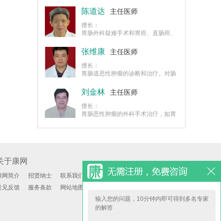
了极为丰富的经验；对胃癌，结直肠
验。
癌，顽固性便秘，腹膜后肿瘤，反流
陈道达
主任医师
性食管炎，顽固性便秘等疾患的治疗
也颇有心得。
擅长：
胃肠外科疑难手术和胃癌、直肠癌、
结肠癌的诊断和治疗，特别是在胃癌
根治术、肠癌手术方面有独到的治疗
张维康
主任医师
特色，创立新的胃肠手术法，在胃、
肠的诊断与手术方面有很深的造诣。
擅长：
胃肠道恶性肿瘤的诊断和治疗。对肠
梗阻、肠瘘、外科性营养不良等疾病
的治疗取得良好的效果。特别在胃肠
刘金林
主任医师
道恶性肿瘤的诊断和治疗方面具有丰
富临床经验。
擅长：
胃肠恶性肿瘤的外科手术治疗，如胃
癌、十二指肠癌、结肠癌、直肠癌、
胃肠及直肠恶性间质肉瘤等。
关于康网
康网简介
招贤纳士
联系我们
意见反馈
服务条款
网站地图