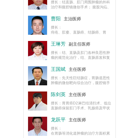
擅长：结直肠、肛门周围肿瘤的外科
治疗和腹腔镜微创手术； 腹股沟疝、
切口疝、造口旁疝的微创修补术；痔
疮、肛瘘、肛周脓肿、便秘的外科治
曹阳
主治医师
疗，尤其擅长低位直肠癌微创保肛手
术。
擅长：
痔疮、肛瘘、直肠癌、结肠癌、胃
癌、吻合口溃疡、全结肠坏死、十二
指肠胃反流、应激性胃溃疡、急性胃
王琳芳
副主任医师
炎、升级肠癌。
擅长：结、直肠及肛门各种良恶性肿
瘤的规范化治疗，结、直肠原发和复
发恶性肿瘤的根治性手术治疗；低位
直肠癌多种方式保肛手术；混合痔的
王国斌
主任医师
微创PPH手术；重度直肠黏膜脱垂、
复杂性肛瘘等微创伤治疗；便血的外
擅长：先天性巨结肠症，胃肠道恶性
科诊疗；各种外科原因导致的顽固性
肿瘤的微创靶向综合治疗，腹腔镜手
便秘的手术治疗；腹股沟疝、股疝、
术。
切口疝、造口旁疝的修补手术。
陈剑英
主任医师
擅长：胃胃癌D2淋巴结清扫术、低位
直肠癌保留肛门手术、乳腺癌及甲状
腺癌淋巴结清扫术、对结直肠、肛门
良性疾病的外科治疗、肝脏门静脉高
龙跃平
主任医师
压外科治疗，腹外疝外科治疗.对严重
脱垂性内痔的手术治疗；慢性顽固性
擅长：
便秘、溃疡性结肠炎、直肠脱垂及复
在胃肠等消化道肿瘤的治疗方面积累
杂性肛瘘根治术治疗有丰富的临床经