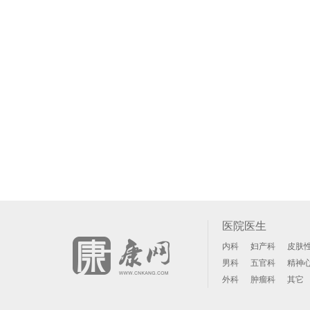
医院医生
内科
妇产科
皮肤
男科
五官科
精神
外科
肿瘤科
其它