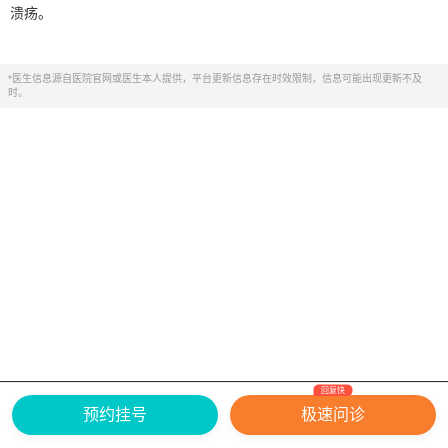
溃疡。
*医生信息源自医院官网或医生本人提供，平台更新信息存在时效限制，信息可能出现更新不及
时。
回复快
网上有害信息举报专区
关于我们
预约挂号
极速问诊
Copyright ©
2026
中华康网 版权所有