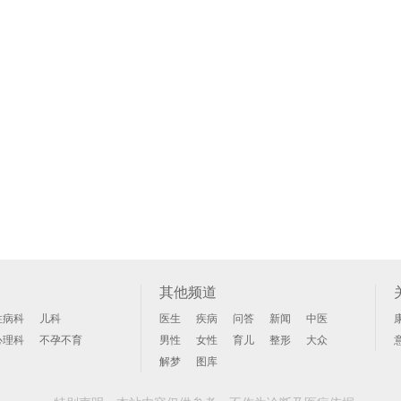
其他频道
性病科
儿科
医生
疾病
问答
新闻
中医
心理科
不孕不育
男性
女性
育儿
整形
大众
解梦
图库