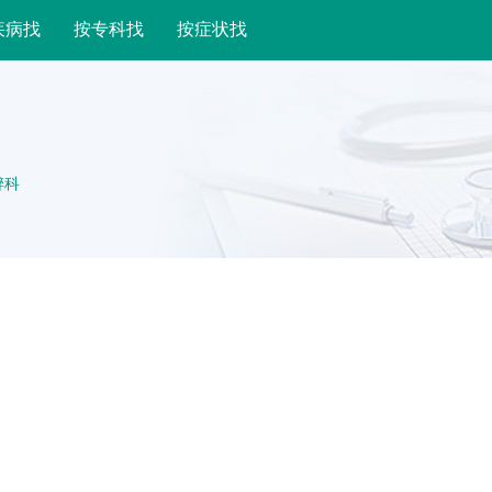
疾病找
按专科找
按症状找
醉科