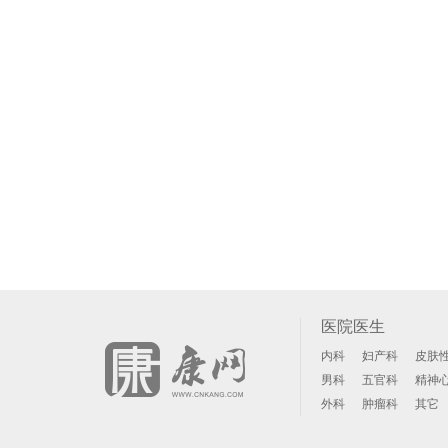
医院医生
内科
妇产科
皮肤
男科
五官科
精神
外科
肿瘤科
其它