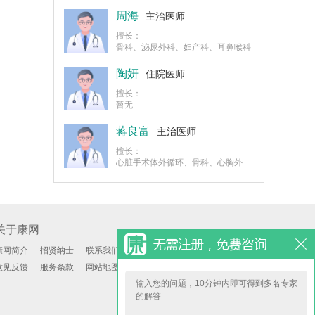
科、微创手术的麻醉
周海
主治医师
擅长：
骨科、泌尿外科、妇产科、耳鼻喉科
麻醉
陶妍
住院医师
擅长：
暂无
蒋良富
主治医师
擅长：
心脏手术体外循环、骨科、心胸外
科、神经外科、微创手术的麻醉及纤
支镜、电子镜引导下支气管置管
关于康网
康网简介
招贤纳士
联系我们
意见反馈
服务条款
网站地图