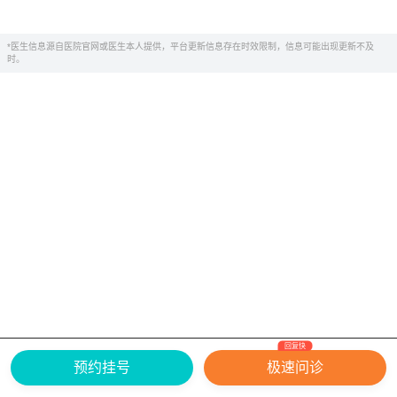
*医生信息源自医院官网或医生本人提供，平台更新信息存在时效限制，信息可能出现更新不及
时。
回复快
网上有害信息举报专区
关于我们
预约挂号
极速问诊
Copyright ©
2026
中华康网 版权所有