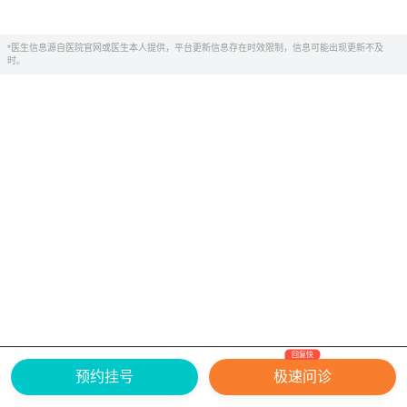
*医生信息源自医院官网或医生本人提供，平台更新信息存在时效限制，信息可能出现更新不及
时。
回复快
网上有害信息举报专区
关于我们
预约挂号
极速问诊
Copyright ©
2026
中华康网 版权所有