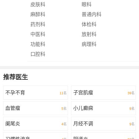
皮肤科
眼科
麻醉科
普通内科
药剂科
体检科
中医科
放射科
功能科
病理科
口腔科
推荐医生
不孕不育
子宫肌瘤
11
名
39
名
血管瘤
小儿癫痫
5
名
9
名
阑尾炎
月经不调
4
名
9
名