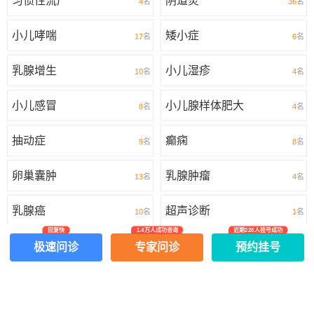
习惯性流产
阴道炎
4
名
36
名
小儿哮喘
矮小症
17
名
6
名
乳腺增生
小儿湿疹
10
名
4
名
小儿感冒
小儿腺样体肥大
8
名
4
名
抽动症
癫痫
9
名
8
名
卵巢囊肿
乳腺肿瘤
13
名
4
名
乳腺癌
超声诊断
10
名
1
名
回复快
1.4万人成功咨询
近期228人挂号成功
更多
极速问诊
专家问诊
预约挂号
网上有害信息举报专区
关于我们
Copyright ©
2026
中华康网 版权所有