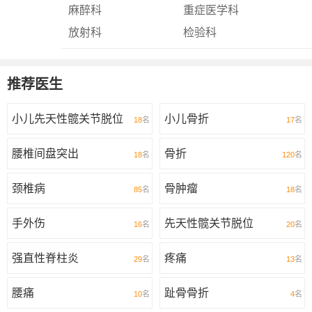
麻醉科
重症医学科
放射科
检验科
推荐医生
小儿先天性髋关节脱位
小儿骨折
18
名
17
名
腰椎间盘突出
骨折
18
名
120
名
颈椎病
骨肿瘤
85
名
18
名
手外伤
先天性髋关节脱位
16
名
20
名
强直性脊柱炎
疼痛
29
名
13
名
腰痛
趾骨骨折
10
名
4
名