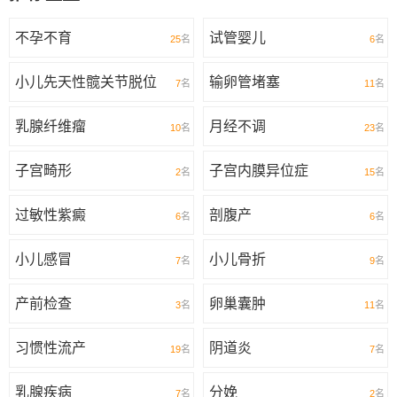
不孕不育
试管婴儿
25
名
6
名
小儿先天性髋关节脱位
输卵管堵塞
7
名
11
名
乳腺纤维瘤
月经不调
10
名
23
名
子宫畸形
子宫内膜异位症
2
名
15
名
过敏性紫癜
剖腹产
6
名
6
名
小儿感冒
小儿骨折
7
名
9
名
产前检查
卵巢囊肿
3
名
11
名
习惯性流产
阴道炎
19
名
7
名
乳腺疾病
分娩
7
名
2
名