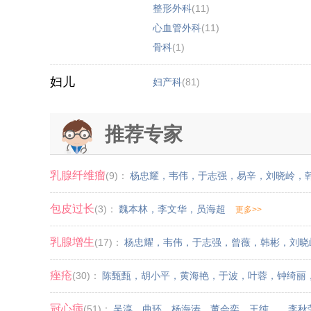
整形外科
(11)
心血管外科
(11)
骨科
(1)
妇儿
妇产科
(81)
推荐专家
乳腺纤维瘤
(9)：
杨忠耀
，
韦伟
，
于志强
，
易辛
，
刘晓岭
，
包皮过长
(3)：
魏本林
，
李文华
，
员海超
更多>>
乳腺增生
(17)：
杨忠耀
，
韦伟
，
于志强
，
曾薇
，
韩彬
，
刘晓
痤疮
(30)：
陈甄甄
，
胡小平
，
黄海艳
，
于波
，
叶蓉
，
钟绮丽
冠心病
(51)：
吴淳
，
曲环
，
杨海涛
，
董会奕
，
王纯
，
，
李秋