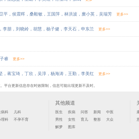
卫平
，
侯震晖
，
桑毅敏
，
王国萍
，
林洪波
，
糜小英
，
吴瑞芳
更多>>
，
李朋
，
刘晓岭
，
胡慧
，
杨子健
，
李天石
，
申东兰
更多>>
子睿
更多>>
坚
，
蒋宝琦
，
丁欣
，
吴淳
，
杨海涛
，
王勤
，
李美红
更多>>
准。平台更新信息存在时效限制，信息可能出现更新不及时。
其他频道
性病科
儿科
医生
疾病
问答
新闻
中医
心理科
不孕不育
男性
女性
育儿
整形
大众
解梦
图库