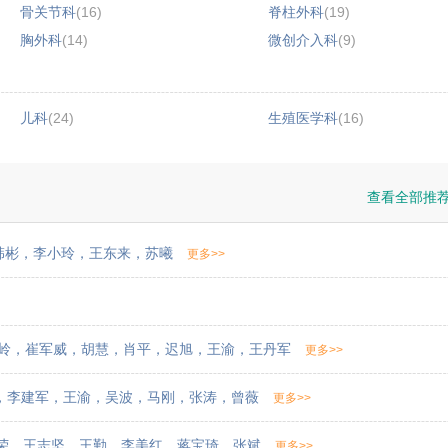
骨关节科
(16)
脊柱外科
(19)
胸外科
(14)
微创介入科
(9)
儿科
(24)
生殖医学科
(16)
查看全部推
韩彬
，
李小玲
，
王东来
，
苏曦
更多>>
岭
，
崔军威
，
胡慧
，
肖平
，
迟旭
，
王渝
，
王丹军
更多>>
，
李建军
，
王渝
，
吴波
，
马刚
，
张涛
，
曾薇
更多>>
荣
，
王志坚
，
王勤
，
李美红
，
蒋宝琦
，
张斌
更多>>