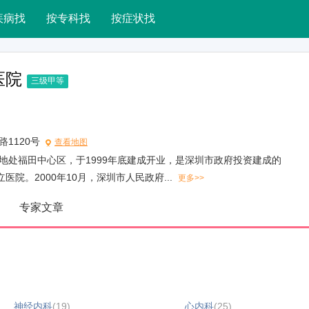
疾病找
按专科找
按症状找
医院
三级甲等
路1120号
查看地图
地处福田中心区，于1999年底建成开业，是深圳市政府投资建成的
院。2000年10月，深圳市人民政府...
更多>>
专家文章
神经内科
(19)
心内科
(25)