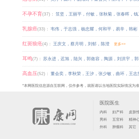
不孕不育
(37)：
笪坚
，
王丽平
，
付敏
，
张秋菊
，
张春晖
，
钱
乳腺癌
(33)：
韦伟
，
于志强
，
杨忠耀
，
何和平
，
易辛
，
韩彬
红斑狼疮
(4)：
王庆文
，
蔡月明
，
刘郁
，
陈澄
更多>>
耳鸣
(7)：
苏永进
，
迟旭
，
陆兴
，
郭敛容
，
陶源
，
刘洪宇
，
郭
高血压
(52)：
董会奕
，
李秋荣
，
王汐
，
张少敏
，
曲环
，
王志
*本网医院信息源自互联网，仅作参考，就医请以当地医院实际情况为
医院医生
内科
妇产科
皮肤
男科
五官科
精神
外科
肿瘤科
其它