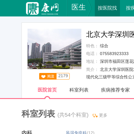
医生
按医院找
按
北京大学深圳
特色：
综合
电话：
075583923333
地址：
深圳市福田区莲花
简介：
北京大学深圳医院
2179
现代化三级甲等综合性公立医
医院首页
科室列表
疾病推荐专家
科室列表
(共54个科室)
更多
内科
风湿免疫科
(12)