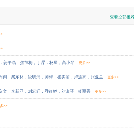
查看全部推
>
>
，
姜平晶
，
焦旭梅
，
丁溧
，
杨星
，
高小琴
更多>>
周倜
，
柴东林
，
段晓涓
，
师梅
，
崔实莆
，
卢连亮
，
张亚兰
更多>>
友文
，
李新亚
，
刘宏轩
，
乔红娇
，
刘淑琴
，
杨丽香
更多>>
多>>