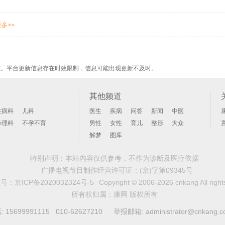
更多>>
准。平台更新信息存在时效限制，信息可能出现更新不及时。
其他频道
性病科
儿科
医生
疾病
问答
新闻
中医
心理科
不孕不育
男性
女性
育儿
整形
大众
解梦
图库
特别声明：本站内容仅供参考，不作为诊断及医疗依据
广播电视节目制作经营许可证：
(京)字第09345号
案号：
京ICP备2020032324号-5
Copyright © 2006-2026 cnkang All right
所有权归属：康网 版权所有
99991115 010-62627210 举报邮箱: administrator@cnkang.