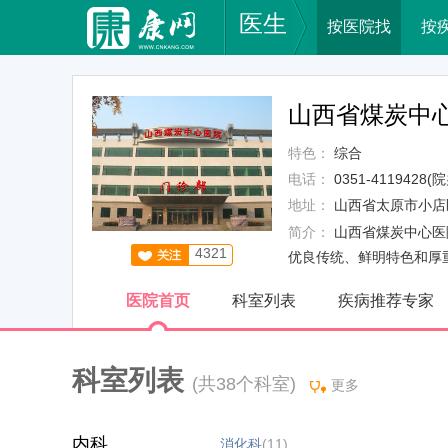
医生
按医院找
按
山西省煤炭中
特色：
综合
电话：
0351-4119428(
地址：
山西省太原市小店
简介：
山西省煤炭中心医
4321
优良传统、鲜明特色和厚
医院首页
科室列表
疾病推荐专家
科室列表
(共38个科室)
更多
内科
消化科
(11)