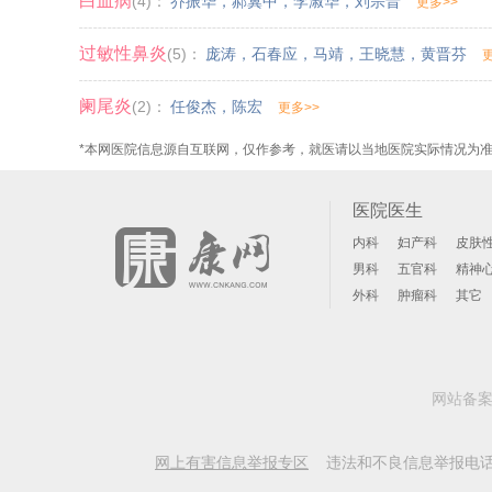
白血病
(4)：
乔振华
，
郝冀中
，
李淑华
，
刘宗晋
更多>>
过敏性鼻炎
(5)：
庞涛
，
石春应
，
马靖
，
王晓慧
，
黄晋芬
阑尾炎
(2)：
任俊杰
，
陈宏
更多>>
*本网医院信息源自互联网，仅作参考，就医请以当地医院实际情况为
医院医生
内科
妇产科
皮肤
男科
五官科
精神
外科
肿瘤科
其它
网站备
网上有害信息举报专区
违法和不良信息举报电话: 156