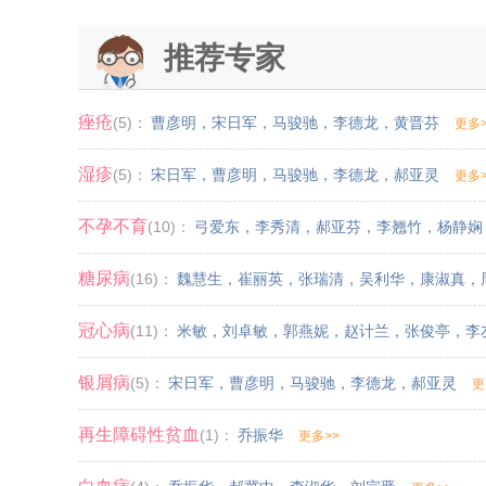
推荐专家
痤疮
(5)：
曹彦明
，
宋日军
，
马骏驰
，
李德龙
，
黄晋芬
更多>
湿疹
(5)：
宋日军
，
曹彦明
，
马骏驰
，
李德龙
，
郝亚灵
更多>
不孕不育
(10)：
弓爱东
，
李秀清
，
郝亚芬
，
李翘竹
，
杨静娴
糖尿病
(16)：
魏慧生
，
崔丽英
，
张瑞清
，
吴利华
，
康淑真
，
冠心病
(11)：
米敏
，
刘卓敏
，
郭燕妮
，
赵计兰
，
张俊亭
，
李
银屑病
(5)：
宋日军
，
曹彦明
，
马骏驰
，
李德龙
，
郝亚灵
更
再生障碍性贫血
(1)：
乔振华
更多>>