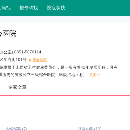
疾病找
按专科找
按症状找
心医院
院办公室),0351-5670114
区学府街101号
查看地图
院隶属于山西省卫生健康委员会，是一所有着41年发展历程，具有
重历史的省级公立三级综合医院。医院占地面积...
更多>>
专家文章
内分泌科
(7)
呼吸内科
(10)