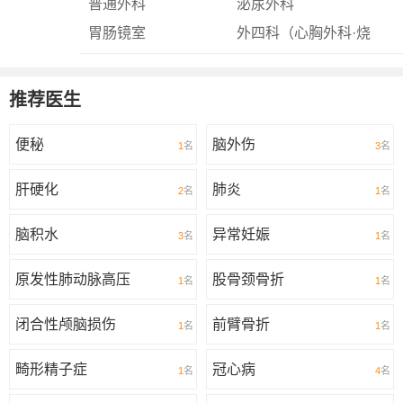
普通外科
泌尿外科
胃肠镜室
外四科（心胸外科·烧
伤创疡科）
推荐医生
便秘
脑外伤
1
名
3
名
肝硬化
肺炎
2
名
1
名
脑积水
异常妊娠
3
名
1
名
原发性肺动脉高压
股骨颈骨折
1
名
1
名
闭合性颅脑损伤
前臂骨折
1
名
1
名
畸形精子症
冠心病
1
名
4
名