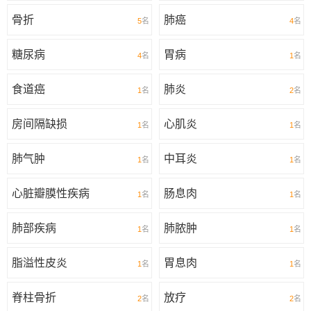
骨折
肺癌
5
名
4
名
糖尿病
胃病
4
名
1
名
食道癌
肺炎
1
名
2
名
房间隔缺损
心肌炎
1
名
1
名
肺气肿
中耳炎
1
名
1
名
心脏瓣膜性疾病
肠息肉
1
名
1
名
肺部疾病
肺脓肿
1
名
1
名
脂溢性皮炎
胃息肉
1
名
1
名
脊柱骨折
放疗
2
名
2
名