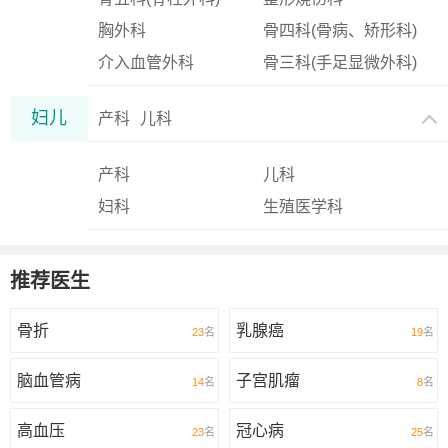
胸外科
骨四科(骨病、矫形科)
介入血管外科
骨三科(手足显微外科)
妇儿
产科
儿科
产科
儿科
妇科
生殖医学科
推荐医生
骨折
乳腺癌
23
名
19
名
脑血管病
子宫肌瘤
14
名
8
名
高血压
冠心病
23
名
25
名