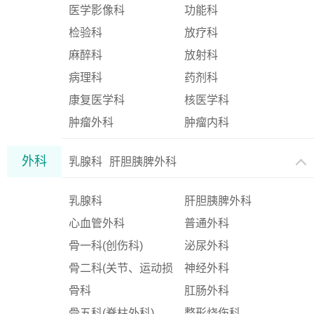
医学影像科
功能科
检验科
放疗科
麻醉科
放射科
病理科
药剂科
康复医学科
核医学科
肿瘤外科
肿瘤内科
外科
乳腺科
肝胆胰脾外科
乳腺科
肝胆胰脾外科
心血管外科
普通外科
骨一科(创伤科)
泌尿外科
骨二科(关节、运动损
神经外科
伤科)
骨科
肛肠外科
骨五科(脊柱外科)
整形烧伤科