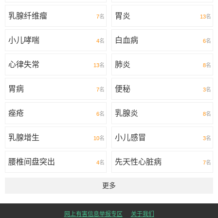
乳腺纤维瘤
胃炎
7
名
13
名
小儿哮喘
白血病
4
名
6
名
心律失常
肺炎
13
名
8
名
胃病
便秘
7
名
3
名
痤疮
乳腺炎
6
名
8
名
乳腺增生
小儿感冒
10
名
3
名
腰椎间盘突出
先天性心脏病
4
名
7
名
更多
网上有害信息举报专区
关于我们