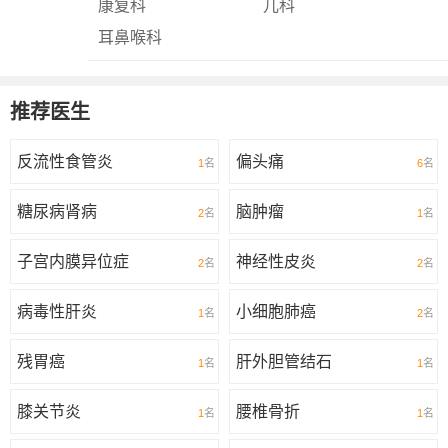
康复科
儿科
耳鼻喉科
推荐医生
反流性食管炎
偏头痛
1
名
6
名
糖尿病肾病
脑肿瘤
2
名
1
名
子宫内膜异位症
神经性皮炎
2
名
2
名
病毒性肝炎
小细胞肺癌
1
名
2
名
残胃癌
肝外胆管结石
1
名
1
名
膝关节炎
腰椎骨折
1
名
1
名