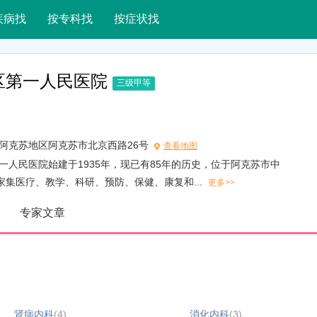
疾病找
按专科找
按症状找
区第一人民医院
三级甲等
阿克苏地区阿克苏市北京西路26号
查看地图
一人民医院始建于1935年，现已有85年的历史，位于阿克苏市中
家集医疗、教学、科研、预防、保健、康复和...
更多>>
专家文章
肾病内科
(4)
消化内科
(3)