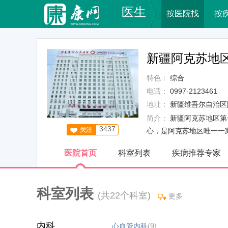
医生
按医院找
按
新疆阿克苏地
特色：
综合
电话：
0997-2123461
地址：
新疆维吾尔自治区
简介：
新疆阿克苏地区第
3437
心，是阿克苏地区唯一一
医院首页
科室列表
疾病推荐专家
科室列表
(共22个科室)
更多
内科
心血管内科
(9)