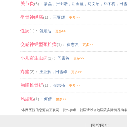
关节炎
(6)：
潘磊
，
张羽浩
，
岳金鑫
，
马文昭
，
邓冬梅
，
田
坐骨神经痛
(1)：
王亚辉
更多>>
性病
(1)：
贺顺浩
更多>>
交感神经型颈椎病
(1)：
崔志强
更多>>
小儿寄生虫病
(1)：
闫素英
更多>>
疼痛
(2)：
王亚辉
，
田雪峰
更多>>
胸腰椎骨折
(1)：
崔志强
更多>>
风湿热
(1)：
何倩
更多>>
*本网医院信息源自互联网，仅作参考，就医请以当地医院实际情况为
医院医生