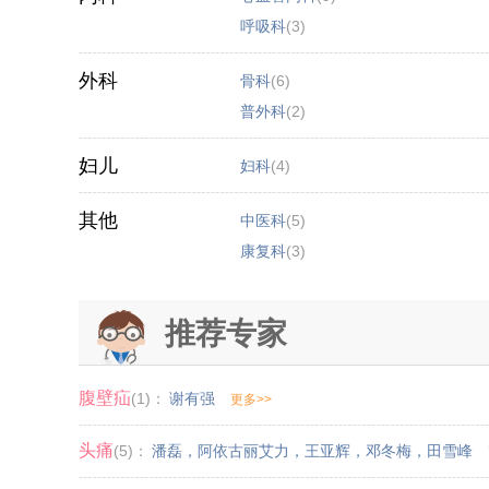
呼吸科
(3)
外科
骨科
(6)
普外科
(2)
妇儿
妇科
(4)
其他
中医科
(5)
康复科
(3)
推荐专家
腹壁疝
(1)：
谢有强
更多>>
头痛
(5)：
潘磊
，
阿依古丽艾力
，
王亚辉
，
邓冬梅
，
田雪峰