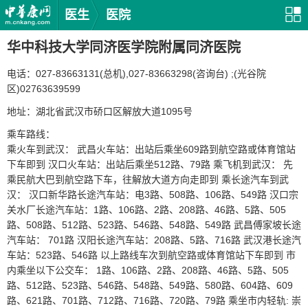
医生
医院
华中科技大学同济医学院附属同济医院
电话：027-83663131(总机),027-83663298(咨询台) ;(光谷院
区)02763639599
地址：湖北省武汉市硚口区解放大道1095号
乘车路线：
乘火车到武汉： 武昌火车站：出站后乘坐609路到航空路或体育馆站
下车即到 汉口火车站：出站后乘坐512路、79路 乘飞机到武汉： 先
乘民航大巴到航空路下车，往解放大道方向走即到 乘长途汽车到武
汉： 汉口新华路长途汽车站：电3路、508路、106路、549路 汉口宗
关水厂长途汽车站：1路、106路、2路、208路、46路、5路、505
路、508路、512路、523路、546路、548路、549路 武昌傅家坡长途
汽车站： 701路 汉阳长途汽车站：208路、5路、716路 武汉港长途汽
车站：523路、546路 以上路线车次到航空路或体育馆站下车即到 市
内乘坐以下公交车： 1路、106路、2路、208路、46路、5路、505
路、512路、523路、546路、548路、549路、580路、604路、609
路、621路、701路、712路、716路、720路、79路 乘坐市内轻轨: 崇