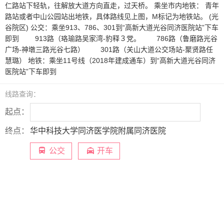
仁路站下轻轨，往解放大道方向直走，过天桥。 乘坐市内地铁： 青年
路站或者中山公园站出地铁，具体路线见上图，M标记为地铁站。 (光
谷院区) 公交：乘坐913、786、301到“高新大道光谷同济医院站”下车
即到 913路（珞瑜路吴家湾-豹释３党。 786路（鲁磨路光谷
广场-神墩三路光谷七路） 301路（关山大道公交场站-聚贤路任
慧璐） 地铁：乘坐11号线（2018年建成通车）到“高新大道光谷同济
医院站”下车即到
线路查询：
起点：
终点：
华中科技大学同济医学院附属同济医院
公交
开车