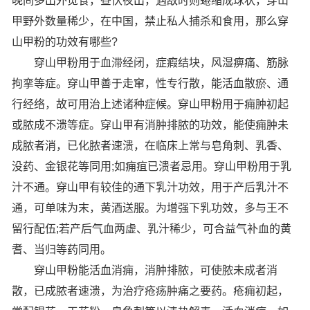
晚间多出外觅食，昼伏夜出，遇敌时则蜷缩成球状，穿山
甲野外数量稀少，在中国，禁止私人捕杀和食用，那么穿
山甲粉的功效有哪些?
穿山甲粉用于血滞经闭，症瘕结块，风湿痹痛、筋脉
拘挛等症。穿山甲善于走窜，性专行散，能活血散瘀、通
行经络，故可用治上述诸种症候。穿山甲粉用于痈肿初起
或脓成不溃等症。穿山甲有消肿排脓的功效，能使痈肿未
成脓者消，已化脓者速溃，在临床上常与皂角刺、乳香、
没药、金银花等同用;如痈疽已溃者忌用。穿山甲粉用于乳
汁不通。穿山甲有较佳的通下乳汁功效，用于产后乳汁不
通，可单味为末，黄酒送服。为增强下乳功效，多与王不
留行配伍;若产后气血两虚、乳汁稀少，可合益气补血的黄
耆、当归等药同用。
穿山甲粉能活血消痈，消肿排脓，可使脓未成者消
散，已成脓者速溃，为治疗疮疡肿痛之要药。疮痈初起，