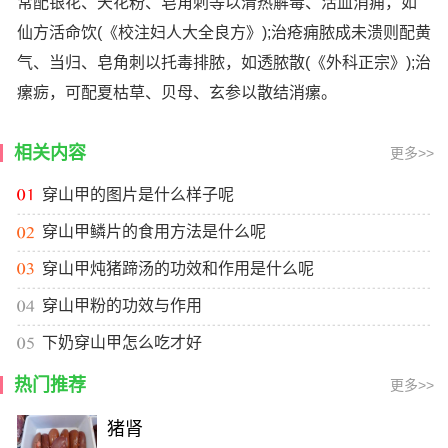
常配银花、天花粉、皂角刺等以清热解毒、活血消痈，如
仙方活命饮(《校注妇人大全良方》);治疮痈脓成未溃则配黄
气、当归、皂角刺以托毒排脓，如透脓散(《外科正宗》);治
瘰疬，可配夏枯草、贝母、玄参以散结消瘰。
相关内容
更多>>
穿山甲的图片是什么样子呢
穿山甲鳞片的食用方法是什么呢
穿山甲炖猪蹄汤的功效和作用是什么呢
穿山甲粉的功效与作用
下奶穿山甲怎么吃才好
热门推荐
更多>>
猪肾