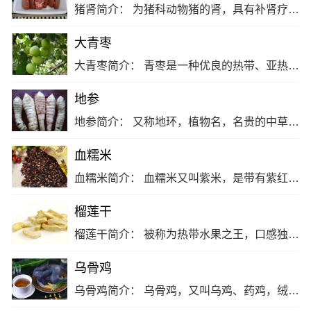
猪肾简介： 为猪科动物猪的肾，具有补肾疗虚、生津止渴的功效。 猪肾的药性： 性味咸、性平。 猪肾的功效与作用： 补肾益阳、利水。 猪肾适应症： 肾虚腰痛、水肿、耳聋等症。… [详细]
大青枣
大青枣简介： 青枣是一种优良的热带、亚热带珍稀水果。 大青枣的药性： 性平，味甘。 大青枣的功效与作用： 果实鲜食，营养丰富，具有净化血液，帮助消化，养颜美容等保健作用。 大青枣适应症： 有预防缺铁性贫血、促进伤口愈合、预防过敏、降低胆固醇等。
地参
地参简介： 又称地环，植物名，名贵的中草药，且具有提神醒脑、开胃化食、补肝肾两虚、强腰膝筋骨之效。 地参的药性： 味苦，性寒。 地参的功效与作用： 强身健体、润肠通便、养颜美容、帮助消化、脂降压。 地参适应症： 高血压，糖尿病，心脑血管疾病、肥胖症。… [详细]
血糯米
血糯米简介： 血糯米又叫紫米，是带有紫红色的种皮的大米，因为米质有糯性，所以称为血糯。 血糯米的药性： 味甘，性温。 血糯米的功效与作用： 养肝、养颜、泽肤。 血糯米适应症： 营养不良、面色苍白、皮肤干燥及身体瘦弱。… [详细]
榴莲干
榴莲干简介： 被称为热带水果之王，口感独特深受大众喜爱。用最先进之-45℃急速冷冻系统瞬间急冻再真空干燥。 榴莲干的药性： 辛、甘、热。 榴莲干的功效与作用： 增强人体免疫力、记忆力，促进肠道蠕动，帮助消化。 榴莲干适应症： 适合于发育期青少年，病后体虚及怀孕妇女食用，更是素食极品。
乌骨鸡
乌骨鸡简介： 乌骨鸡，又叫乌鸡、药鸡，绒毛:鸡，泰和鸡。属雉科动物，为我土特产鸡种。 乌骨鸡的药性： 性平、味甘。 乌骨鸡的功效与作用： 可治目赤、咽痛、咳嗽、痈肿热痛等;蛋黄有滋阴润燥、养血熄风、杀虫解毒等作用。 乌骨鸡适应症： 各种虚损所引起盯头晕、腰痛、失眠、健忘、贫血、月经失调、身体虚弱等病症。