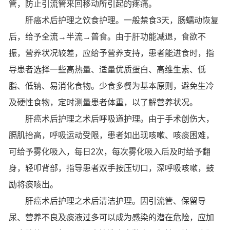
管，防止引流管来回移动所引起的疼痛。
肝癌术后护理之饮食护理。一般禁食3天，肠蠕动恢复
后，给予全流→半流→普食。由于肝功能减退，食欲不
振，营养状况较差，应给予营养支持，患者能进食时，指
导患者选择一些高热量、适量优质蛋白、高维生素、低
脂、低钠、易消化食物。少食多餐为基本原则，避免生冷
及硬性食物，定时测量患者体重，以了解营养状况。
肝癌术后护理之术后呼吸道护理。由于手术创伤大，
膈肌抬高，呼吸运动受限，患者如出现咳嗽、咳痰困难，
可给予雾化吸入，每日2次，每次雾化吸入后及时给予翻
身，轻叩背部，指导患者双手按压切口，深呼吸咳嗽，鼓
励将痰咳出。
肝癌术后护理之术后清洁护理。因引流管、保留导
尿、营养不良及痰液过多可以成为感染的潜在危险，应加