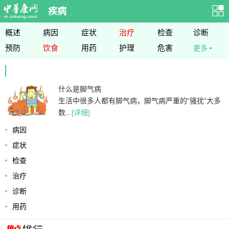
疾病
概述
病因
症状
治疗
检查
诊断
预防
饮食
用药
护理
危害
更多
什么是脚气病
生活中很多人都有脚气病，脚气病严重的“骚扰”大多
数...
[详细]
病因
症状
检查
治疗
诊断
用药